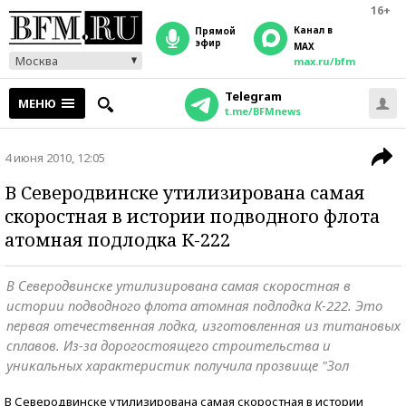
16+
Канал в
прямой
эфир
MAX
Москва
max.ru/bfm
Telegram
МЕНЮ
t.me/BFMnews
4 июня 2010, 12:05
В Северодвинске утилизирована самая
скоростная в истории подводного флота
атомная подлодка К-222
В Северодвинске утилизирована самая скоростная в
истории подводного флота атомная подлодка К-222. Это
первая отечественная лодка, изготовленная из титановых
сплавов. Из-за дорогостоящего строительства и
уникальных характеристик получила прозвище "Зол
В Северодвинске утилизирована самая скоростная в истории