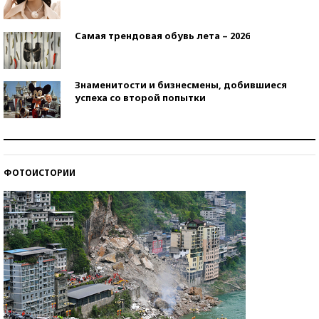
Самая трендовая обувь лета – 2026
Знаменитости и бизнесмены, добившиеся
успеха со второй попытки
Как защититься от солнца на курорте?
ФОТОИСТОРИИ
Кто изобрел средства связи?