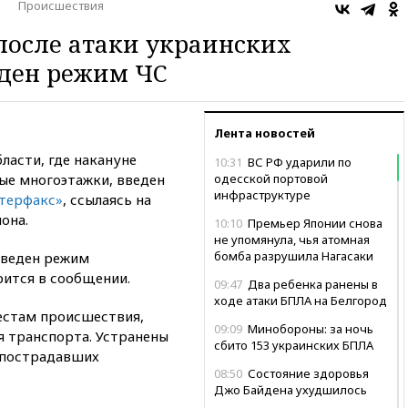
Происшествия
 после атаки украинских
еден режим ЧС
Лента новостей
ласти, где накануне
10:31
ВС РФ ударили по
ые многоэтажки, введен
одесской портовой
инфраструктуре
терфакс»
, ссылаясь на
она.
10:10
Премьер Японии снова
не упомянула, чья атомная
бомба разрушила Нагасаки
введен режим
рится в сообщении.
09:47
Два ребенка ранены в
ходе атаки БПЛА на Белгород
естам происшествия,
09:09
Минобороны: за ночь
 транспорта. Устранены
сбито 153 украинских БПЛА
 пострадавших
08:50
Состояние здоровья
Джо Байдена ухудшилось