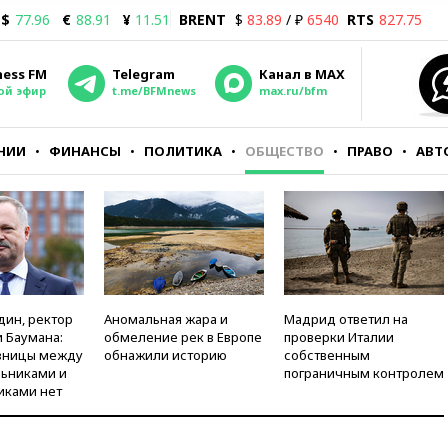
$
77.96
€
88.91
¥
11.51
BRENT
$
83.89
/ ₽
6540
RTS
827.75
ness FM
Telegram
Канал в MAX
ой эфир
t.me/BFMnews
max.ru/bfm
НИИ
ФИНАНСЫ
ПОЛИТИКА
ОБЩЕСТВО
ПРАВО
АВТ
дин, ректор
Аномальная жара и
Мадрид ответил на
 Баумана:
обмеление рек в Европе
проверки Италии
зницы между
обнажили историю
собственным
ьниками и
пограничным контролем
иками нет