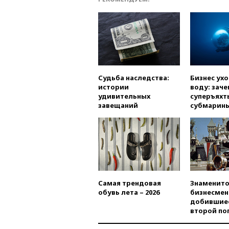
Судьба наследства:
Бизнес ух
истории
воду: заче
удивительных
суперъяхт
завещаний
субмарин
Самая трендовая
Знаменито
обувь лета – 2026
бизнесмен
добившиес
второй по