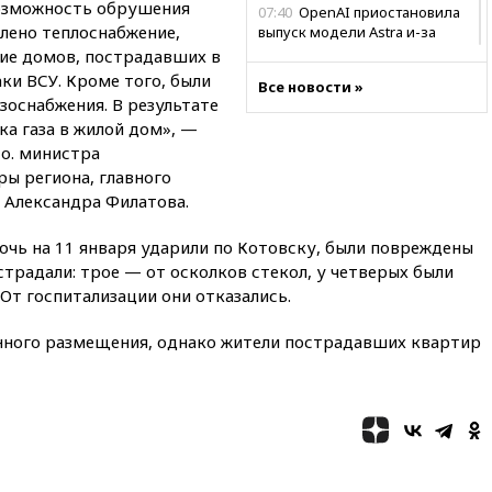
озможность обрушения
07:40
OpenAI приостановила
лено теплоснабжение,
выпуск модели Astra и-за
потенциальных рисков
ие домов, пострадавших в
ки ВСУ. Кроме того, были
06:25
У берегов Италии
Все новости »
зоснабжения. В результате
обнаружили затонувшее
судно древнеримских времен
ка газа в жилой дом», —
 о. министра
05:10
«Одиссея» Нолана
ы региона, главного
собрала в мировом прокате
свыше $1 млрд
 Александра Филатова.
02:22
Собянин сообщил о
очь на 11 января ударили по Котовску, были повреждены
высоких темпах строительства
страдали: трое — от осколков стекол, у четверых были
недвижимости в Москве
От госпитализации они отказались.
01:20
Россиянин в среднем
съедает несколько арбузов за
нного размещения, однако жители пострадавших квартир
сезон
00:25
В Красноярском крае
идут поиски семьи, пропавшей
во время сплава
вчера, 23:30
Жителя Нижнего
Тагила арестовали за реакции