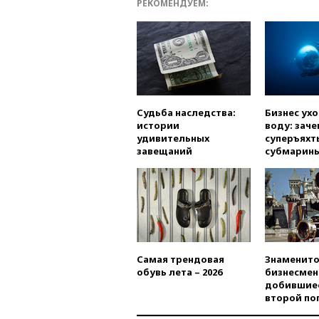
РЕКОМЕНДУЕМ:
Судьба наследства:
Бизнес ух
истории
воду: заче
удивительных
суперъяхт
завещаний
субмарин
Самая трендовая
Знаменито
обувь лета – 2026
бизнесмен
добившиес
второй по