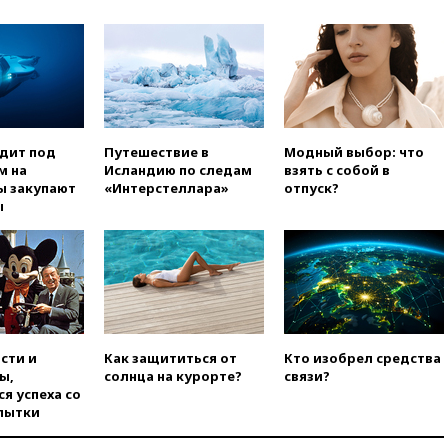
в Теlegram
вчера, 22:50
Российский
режиссер Кирилл Соколов
снимет триллер для Netflix
вчера, 22:20
Турция призвала
к мораторию на удары по
торговым судам в Черном
одит под
Путешествие в
Модный выбор: что
море
м на
Исландию по следам
взять с собой в
вчера, 21:43
Экс-
ы закупают
«Интерстеллара»
отпуск?
председатель Верховного
ы
суда Венгрии согласился стать
президентом республики
вчера, 20:58
Финляндия
введет экзамен для
претендентов на получение
гражданства
вчера, 20:12
Минобороны
сти и
Как защититься от
Кто изобрел средства
Болгарии: упавший в стране
ы,
солнца на курорте?
связи?
беспилотник, скорее всего,
я успеха со
был украинским
пытки
вчера, 19:29
ОАЭ обвинили