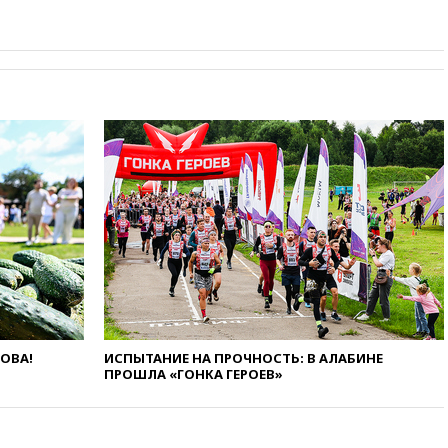
Иран в атаке на судно
нефтяной компании ADNOC в
Ормузе
вчера, 18:56
«Газпром»: объем
газа в европейских подземных
хранилищах достиг
антирекорда
вчера, 18:25
ТАСС: Уиткофф и
Кушнер могут вскоре посетить
Москву и Киев
вчера, 17:43
«Тиса» выдвинула
экс-председателя Верховного
суда на пост президента
Венгрии
вчера, 16:50
Politico: «Газовая
авантюра Германии ставит под
угрозу европейскую зиму»
ЛОВА!
ИСПЫТАНИЕ НА ПРОЧНОСТЬ: В АЛАБИНЕ
ПРОШЛА «ГОНКА ГЕРОЕВ»
вчера, 16:16
Беспилотник
взорвался вблизи
газопровода в Болгарии
вчера, 15:25
При атаке БПЛА в