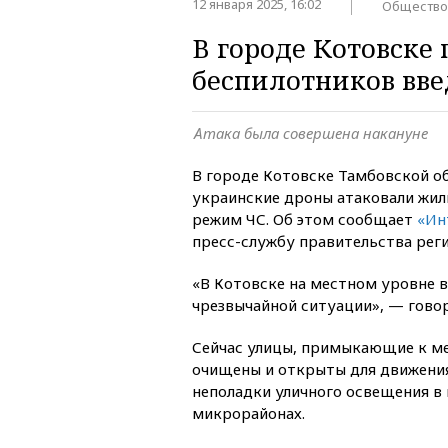
12 января 2025, 16:02
Общество
В городе Котовске
беспилотников вв
Атака была совершена накануне
В городе Котовске Тамбовской об
украинские дроны атаковали жил
режим ЧС. Об этом сообщает
«Ин
пресс-службу правительства реги
«В Котовске на местном уровне 
чрезвычайной ситуации», — гово
Сейчас улицы, примыкающие к м
очищены и открыты для движения
неполадки уличного освещения в
микрорайонах.