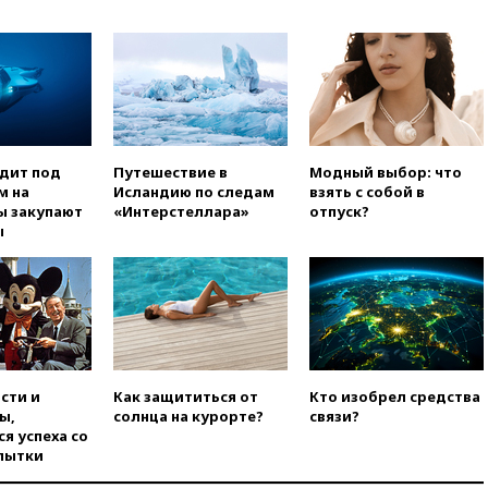
Белгородской области погиб
мирный житель
вчера, 14:54
В Аргентине умер
отец футболиста Лионеля
Месси
вчера, 14:43
Турция
ограничила судоходство в
одит под
Путешествие в
Модный выбор: что
Черном море
м на
Исландию по следам
взять с собой в
ы закупают
«Интерстеллара»
отпуск?
вчера, 14:20
Генпрокурором
ы
США стал Тодд Бланш
вчера, 13:37
Пляжи
Геленджика закрыты из-за
опасности БПЛА
вчера, 13:03
Испания ввела
погранконтроль для
итальянских туристов
сти и
Как защититься от
Кто изобрел средства
ы,
солнца на курорте?
связи?
вчера, 12:27
Возгорание на
я успеха со
Ильском НПЗ, вызванное
пытки
атакой БПЛА, потушили