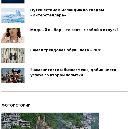
Путешествие в Исландию по следам
«Интерстеллара»
Модный выбор: что взять с собой в отпуск?
Самая трендовая обувь лета – 2026
Знаменитости и бизнесмены, добившиеся
успеха со второй попытки
Как защититься от солнца на курорте?
ФОТОИСТОРИИ
Кто изобрел средства связи?