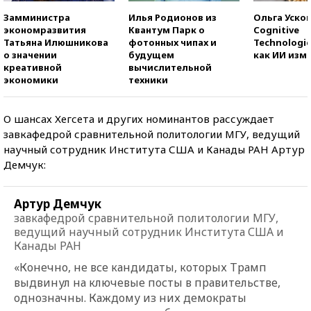
Замминистра
Илья Родионов из
Ольга Усков
экономразвития
Квантум Парк о
Cognitive
Татьяна Илюшникова
фотонных чипах и
Technologie
о значении
будущем
как ИИ изм
креативной
вычислительной
экономики
техники
О шансах Хегсета и других номинантов рассуждает
завкафедрой сравнительной политологии МГУ, ведущий
научный сотрудник Института США и Канады РАН Артур
Демчук:
Артур Демчук
завкафедрой сравнительной политологии МГУ,
ведущий научный сотрудник Института США и
Канады РАН
«Конечно, не все кандидаты, которых Трамп
выдвинул на ключевые посты в правительстве,
однозначны. Каждому из них демократы