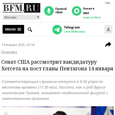
16+
Канал в
прямой
эфир
MAX
Москва
max.ru/bfm
Telegram
МЕНЮ
t.me/BFMnews
14 января 2025, 02:18
Политика
Сенат США рассмотрит кандидатуру
Хегсета на пост главы Пентагона 14 января
Соответствующие слушания начнутся в 9:30 утра по
местному времени (17:30 мск). Хегсета, как и ряд других
назначенцев Трампа, называют неоднозначной фигурой с
сомнительным прошлым