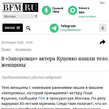
16+
Канал в
прямой
эфир
MAX
Москва
max.ru/bfm
Telegram
МЕНЮ
t.me/BFMnews
20 января 2025, 14:43
Право
Криминал
В «Запорожце» актера Куценко нашли тело
женщины
Предполагаемый убийца задержан
Тело женщины с ножевыми ранениями нашли в машине
«Запорожец», который принадлежит актеру Гоше
Куценко, сообщили
РБК
в прокуратуре Москвы. По делу
задержан 30-летний мужчина. Следствие полагает, что он
вместе с погибшей распивал алкоголь. Мужчина нанес