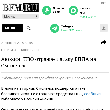
16+
Канал в
прямой
эфир
MAX
Москва
max.ru/bfm
Telegram
МЕНЮ
t.me/BFMnews
21 января 2025, 01:55
Политика
Конфликты
Анохин: ПВО отражает атаку БПЛА на
Смоленск
Губернатор призвал граждан сохранять спокойствие
В ночь на вторник Смоленск подвергся атаке
беспилотников. Ее отражают средства ПВО,
сообщил
губернатор Василий Анохин.
Он призвал местных жителей сохранять спокойствие и