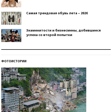
Самая трендовая обувь лета – 2026
Знаменитости и бизнесмены, добившиеся
успеха со второй попытки
Как защититься от солнца на курорте?
ФОТОИСТОРИИ
Кто изобрел средства связи?