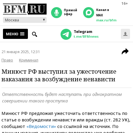
16+
Канал в
прямой
эфир
MAX
Москва
max.ru/bfm
Telegram
МЕНЮ
t.me/BFMnews
21 января 2025, 12:31
Право
Криминал
Минюст РФ выступил за ужесточение
наказания за возбуждение ненависти
Ответственность будет наступать при однократном
совершении такого проступка
Минюст РФ предложил ужесточить ответственность по
статье о возбуждении ненависти или вражды (ст. 282 УК),
сообщают
«Ведомости»
со ссылкой на источник. По
данным издания, инициативу ведомства уже одобрила