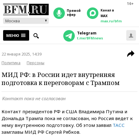
16+
Канал в
прямой
эфир
MAX
Москва
max.ru/bfm
Telegram
МЕНЮ
t.me/BFMnews
22 января 2025, 14:39
Политика
Персоны
МИД РФ: в России идет внутренняя
подготовка к переговорам с Трампом
Контакт пока не согласован
Контакт президентов РФ и США Владимира Путина и
Дональда Трампа пока не согласован, но Россия ведет к
нему внутреннюю подготовку. Об этом заявил
ТАСС
замглавы МИД РФ Сергей Рябков.