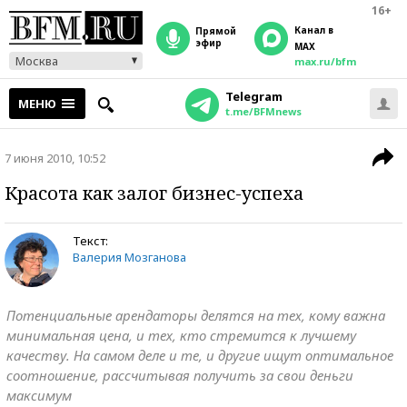
16+
Канал в
прямой
эфир
MAX
Москва
max.ru/bfm
Telegram
МЕНЮ
t.me/BFMnews
7 июня 2010, 10:52
Красота как залог бизнес-успеха
Текст:
Валерия Мозганова
Потенциальные арендаторы делятся на тех, кому важна
минимальная цена, и тех, кто стремится к лучшему
качеству. На самом деле и те, и другие ищут оптимальное
соотношение, рассчитывая получить за свои деньги
максимум