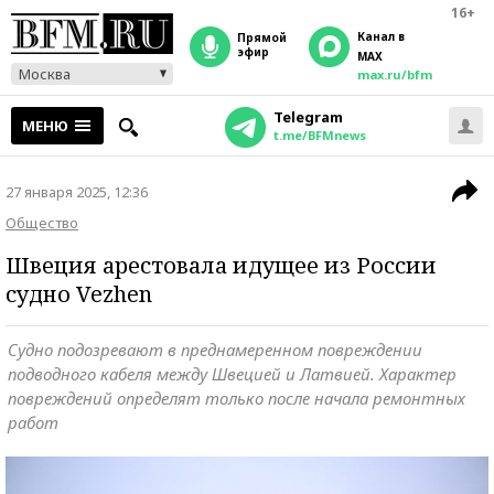
16+
Канал в
прямой
эфир
MAX
Москва
max.ru/bfm
Telegram
МЕНЮ
t.me/BFMnews
27 января 2025, 12:36
Общество
Швеция арестовала идущее из России
судно Vezhen
Судно подозревают в преднамеренном повреждении
подводного кабеля между Швецией и Латвией. Характер
повреждений определят только после начала ремонтных
работ