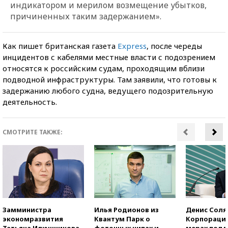
индикатором и мерилом возмещение убытков,
причиненных таким задержанием».
Как пишет британская газета
Express
, после череды
инцидентов с кабелями местные власти с подозрением
относятся к российским судам, проходящим вблизи
подводной инфраструктуры. Там заявили, что готовы к
задержанию любого судна, ведущего подозрительную
деятельность.
СМОТРИТЕ ТАКЖЕ:
Замминистра
Илья Родионов из
Денис Соля
экономразвития
Квантум Парк о
Корпорация
Татьяна Илюшникова
фотонных чипах и
мерах под