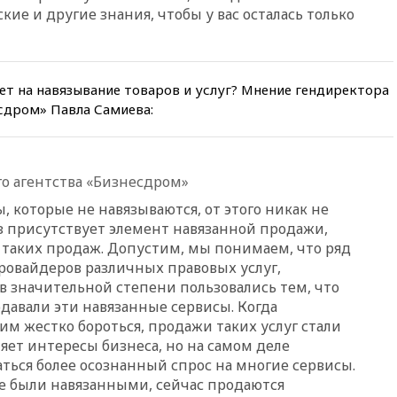
финансировании
кие и другие знания, чтобы у вас осталась только
экстремизма
вчера, 20:20
Суд США
постановил остановить
строительство бального зала в
ет на навязывание товаров и услуг? Мнение гендиректора
Белом доме
сдром» Павла Самиева:
вчера, 20:15
Сенат США
одобрил ужесточение
санкций против России и
Ирана
о агентства «Бизнесдром»
вчера, 20:00
СК возбудил дело
ы, которые не навязываются, от этого никак не
против журналистки Катерины
раз присутствует элемент навязанной продажи,
Гордеевой о фейках о ВС
России
 таких продаж. Допустим, мы понимаем, что ряд
ровайдеров различных правовых услуг,
вчера, 19:45
ISU предоставил
в значительной степени пользовались тем, что
нейтральный статус
фигуристкам Валиевой и
одавали эти навязанные сервисы. Когда
Трусовой
им жестко бороться, продажи таких услуг стали
яет интересы бизнеса, но на самом деле
вчера, 19:35
Зеленский
ться более осознанный спрос на многие сервисы.
впервые совершил
официальный визит в Сербию
ше были навязанными, сейчас продаются