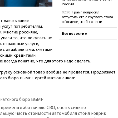
России
02:30
Трамп попросил
отпустить его с круглого стола
ет навязывание
в Госдепе, чтобы «вести
 услуг потребителям,
войну»
. Многие россияне,
Все новости »
01:35
Мигрант погиб при
купали то, что покупать не
попытке попасть из Марокко в
, страховые услуги,
Сеуту на параплане
е с авиабилетами, счетами
00:30
FT: ЕС не готов принять в
вскими кредитами.
блок Украину из-за уровня
е всегда понятно, что для этого надо сделать.
коррупции
вчера, 23:35
Лукашенко
нагрузку основной товар вообще не продается. Продолжает
объяснил экономическую
кого бюро BGMP Сергей Матюшенков:
выгоду безвизового режима с
ЕС
вчера, 22:59
На башню
ресторана «Армения» в
катского бюро BGMP
Москве вернут утраченную
скульптуру балерины
времена либо начало СВО, очень сильно
льшую часть стоимости автомобиля стоил коврик
вчера, 22:45
Литовец