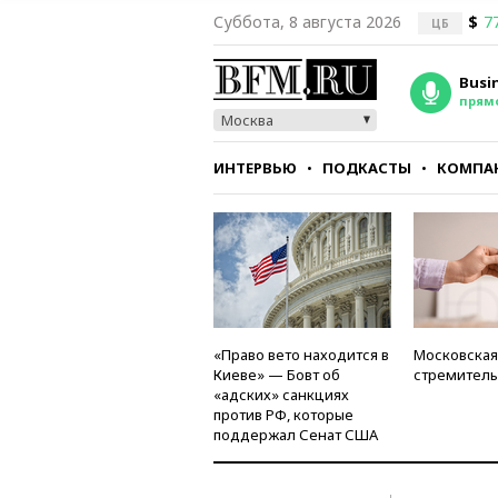
Суббота, 8 августа 2026
$
7
ЦБ
Busi
прям
Москва
ИНТЕРВЬЮ
ПОДКАСТЫ
КОМПА
СТИЛЬ
ТЕСТЫ
«Право вето находится в
Московская
Киеве» — Бовт об
стремитель
«адских» санкциях
против РФ, которые
поддержал Сенат США