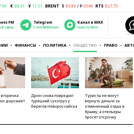
7.96
€
88.91
¥
11.51
BRENT
$
83.89
/ ₽
6540
RTS
827.75
ness FM
Telegram
Канал в MAX
ой эфир
t.me/BFMnews
max.ru/bfm
НИИ
ФИНАНСЫ
ПОЛИТИКА
ОБЩЕСТВО
ПРАВО
АВТ
 вторичка
Дрон снова повредил
Туристы не могут
но дорожает
турецкий сухогруз у
вернуть деньги за
берегов Новороссийска
отмененный отдых в
Крыму, а отельеры
просят отсрочку