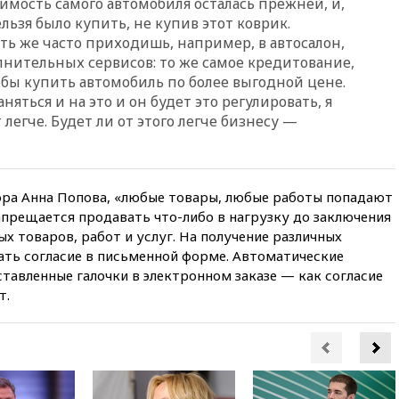
имость самого автомобиля осталась прежней, и,
протаранил погранпункт при
попытке попасть в Россию
льзя было купить, не купив этот коврик.
ть же часто приходишь, например, в автосалон,
вчера, 22:28
Бессент
лнительных сервисов: то же самое кредитование,
анонсировал скорое
обы купить автомобиль по более выгодной цене.
соглашение о прекращении
огня США и Ирана
няться и на это и он будет это регулировать, я
легче. Будет ли от этого легче бизнесу —
вчера, 22:15
Три человека
получили ножевые ранения
при нападении в Чехии
вчера, 22:00
Путин поручил
ора Анна Попова, «любые товары, любые работы попадают
выделить средства на новые
запрещается продавать что-либо в нагрузку до заключения
РЛС для Белгородской
области
х товаров, работ и услуг. На получение различных
ать согласие в письменной форме. Автоматические
вчера, 21:56
The Atlantic: Маск
тавленные галочки в электронном заказе — как согласие
отказал Украине в
использовании Starlink для
т.
атак вглубь РФ
вчера, 21:35
После пожара на
складе в Брянске возбудили
уголовное дело
вчера, 21:26
Лидеры сборной