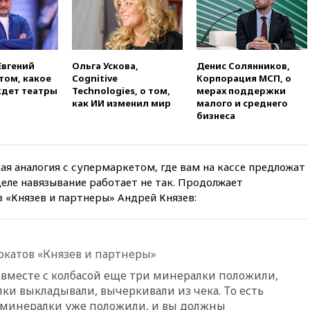
РФ по гимнастике получили
официальный отказ в визах от
Хорватии
вчера, 21:15
Пентагон
Евгений
Ольга Ускова,
Денис Солянников,
опубликовал 16 новых видео с
том, какое
Cognitive
Корпорация МСП, о
НЛО
дет театры
Technologies, о том,
мерах поддержки
вчера, 21:00
На границе
как ИИ изменил мир
малого и среднего
Украины с Польшей скопилось
бизнеса
свыше 6,5 тысячи грузовиков
вчера, 20:53
Швыдкой:
«Интервидение» точно
кая аналогия с супермаркетом, где вам на кассе предложат
пройдет в 2026 году
еле навязывание работает не так. Продолжает
вчера, 20:45
ПВО за день
 «Князев и партнеры» Андрей Князев:
сбила еще 75 украинских
беспилотников над Россией
вчера, 20:35
Велосипедист
окатов «Князев и партнеры»
погиб при атаке FPV-дрона в
Белгородской области
» вместе с колбасой еще три минералки положили,
вчера, 20:30
Лидию Невзорову
ки выкладывали, вычеркивали из чека. То есть
заочно арестовали по делу о
 минералки уже положили, и вы должны