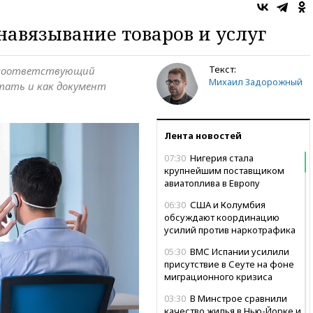
навязывание товаров и услуг
Текст:
и соответствующий
Михаил Задорожный
отать и как документ
Лента новостей
07:30
Нигерия стала
крупнейшим поставщиком
авиатоплива в Европу
06:30
США и Колумбия
обсуждают координацию
усилий против наркотрафика
05:30
ВМС Испании усилили
присутствие в Сеуте на фоне
миграционного кризиса
03:30
В Минстрое сравнили
качество жилья в Нью-Йорке и