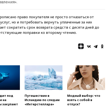
авления».
вчера, 19:19
Россиянка
погибла во Французских
Альпах
рописано право покупателя не просто отказаться от
вчера, 19:00
Открытое
услуг, но и потребовать вернуть уплаченные за них
горение на складе в Брянске
ает сократить срок возврата средств с десяти дней до
ликвидировано
етствующие поправки ко второму чтению.
вчера, 18:55
Минобороны
отчиталось об ударах по двум
украинским сухогрузам в
Черном море
вчера, 18:47
Школьники из РФ
стали абсолютными
чемпионами на олимпиаде по
ИИ
вчера, 18:39
Два человека
погибли в результате удара
ВСУ по многоэтажке в Керчи
вчера, 18:25
Беспилотник
атаковал турецкий сухогруз у
одит под
Путешествие в
Модный выбор: что
побережья Новороссийска
м на
Исландию по следам
взять с собой в
ы закупают
«Интерстеллара»
отпуск?