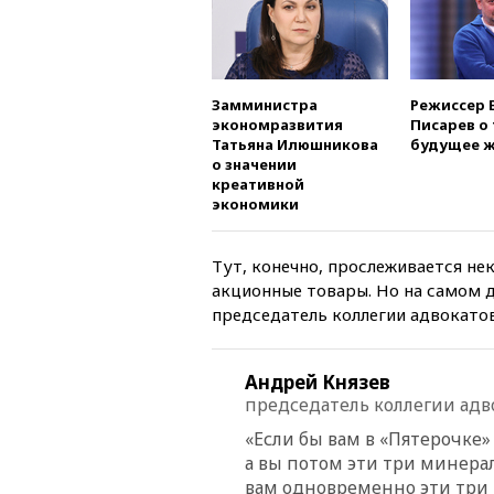
Замминистра
Режиссер 
экономразвития
Писарев о 
Татьяна Илюшникова
будущее ж
о значении
креативной
экономики
Тут, конечно, прослеживается не
акционные товары. Но на самом д
председатель коллегии адвокатов
Андрей Князев
председатель коллегии адв
«Если бы вам в «Пятерочке
а вы потом эти три минерал
вам одновременно эти три