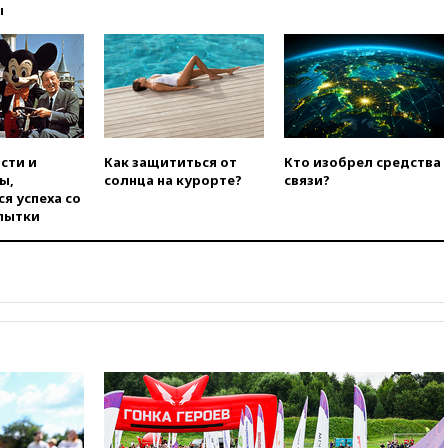
вчера, 18:18
Товарооборот
ы
Китая и России вырос в этом
году более чем на четверть
вчера, 17:55
Мужчина получил
ранения при атаке дрона на
Белгородскую область
вчера, 17:48
Bloomberg:
авиакомпании США обязали
сти и
Как защититься от
Кто изобрел средства
проверить самолеты Boeing на
ы,
солнца на курорте?
связи?
наличие трещин
я успеха со
пытки
вчера, 17:35
В Казани
пятилетний ребенок погиб при
падении из окна десятого
этажа
вчера, 17:17
Bloomberg:
киберкомандование США
расследует серию
самоубийств своих служащих
вчера, 17:00
Сняты
ограничения на полеты в
аэропорту Геленджика