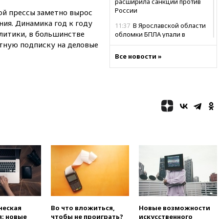
расширила санкции против
России
ой прессы заметно вырос
ния. Динамика год к году
11:37
В Ярославской области
литики, в большинстве
обломки БПЛА упали в
резервуары НПЗ
тную подписку на деловые
Все новости »
11:19
МИД России ответил на
критику мэра Хиросимы в
годовщину ядерной
бомбардировки
10:57
Оверчук заявил о
сокращении товарооборота
России и Армении на две
трети
10:54
Президент ФИФА
Джанни Инфантино сумел
сохранить пост
10:38
Роскачество нашло
кишечную палочку в бургерах
пяти популярных сетей
фастфуда
ческая
Во что вложиться,
Новые возможности
10:19
СКР рассматривает три
: новые
чтобы не проиграть?
искусственного