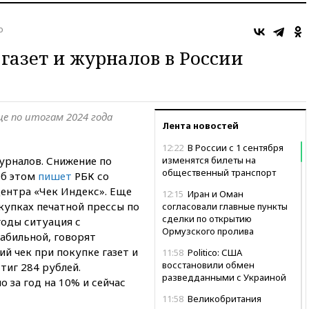
о
газет и журналов в России
е по итогам 2024 года
Лента новостей
12:22
В России с 1 сентября
журналов. Снижение по
изменятся билеты на
общественный транспорт
Об этом
пишет
РБК со
центра «Чек Индекс». Еще
12:15
Иран и Оман
купках печатной прессы по
согласовали главные пункты
сделки по открытию
оды ситуация с
Ормузского пролива
абильной, говорят
й чек при покупке газет и
11:58
Politico: США
восстановили обмен
тиг 284 рублей.
разведданными с Украиной
 за год на 10% и сейчас
11:58
Великобритания