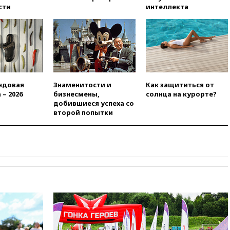
основные версии
сти
интеллекта
произошедшего с Cessna-182
10:18
В Приморье задержаны
подростки, планировавшие
теракт на объекте Росгвардии
09:59
The Spectator:
отсутствие ракет для Patriot у
Украины приведет к
ндовая
Знаменитости и
Как защититься от
поражению Киева
 – 2026
бизнесмены,
солнца на курорте?
добившиеся успеха со
09:54
МВД Германии:
второй попытки
инцидент с дроном в
аэропорту Лейпцига —
«сценарий гибридной атаки»
09:32
В Тверской области
обломки дрона повредили
фасад логокомплекса
Wildberries
09:18
В Ярославской области
отражена самая
массированная атака БПЛА