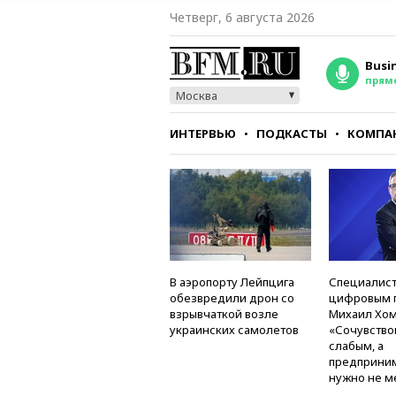
Четверг, 6 августа 2026
Busi
прям
Москва
ИНТЕРВЬЮ
ПОДКАСТЫ
КОМПА
СТИЛЬ
ТЕСТЫ
В аэропорту Лейпцига
Специалист
обезвредили дрон со
цифровым 
взрывчаткой возле
Михаил Хом
украинских самолетов
«Сочувство
слабым, а
предприни
нужно не м