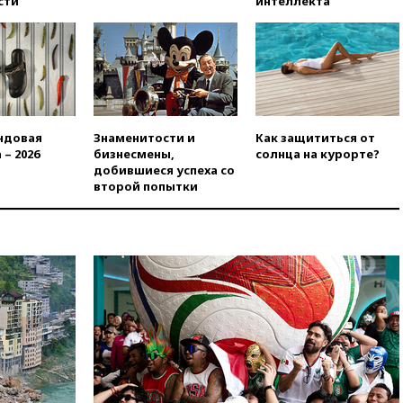
сти
интеллекта
понимает сущность киевского
режима
05:10
Дом детства Нила
Армстронга впервые за 38 лет
выставили на продажу
04:00
Мирошник: России стоит
быть готовой к продолжению
ндовая
Знаменитости и
Как защититься от
украинского конфликта
 – 2026
бизнесмены,
солнца на курорте?
добившиеся успеха со
03:16
Трамп заявил, что
второй попытки
предпочел бы соглашение с
Ираном
02:06
Лантратова: судьба
сотни жителей Курской
области все еще неизвестна
01:10
МИД РФ: ЕС пытается
сохранить мобилизационный
ресурс для Украины
00:05
Девочка с «маской
Бэтмена» показала лицо
после последней операции