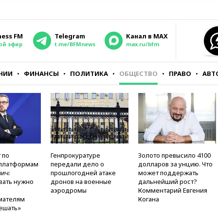
ness FM
Telegram
Канал в MAX
ой эфир
t.me/BFMnews
max.ru/bfm
НИИ
ФИНАНСЫ
ПОЛИТИКА
ОБЩЕСТВО
ПРАВО
АВТ
 по
Генпрокуратуре
Золото превысило 4100
платформам
передали дело о
долларов за унцию. Что
ич:
прошлогодней атаке
может поддержать
вать нужно
дронов на военные
дальнейший рост?
аэродромы
Комментарий Евгения
мателям
Когана
ешать»