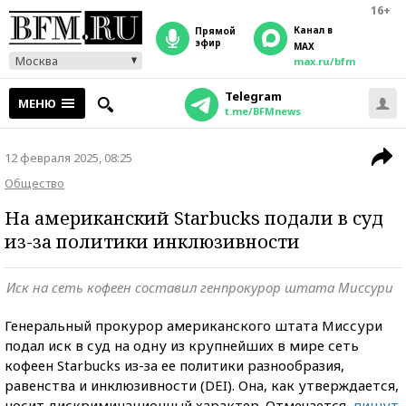
16+
Канал в
прямой
эфир
MAX
Москва
max.ru/bfm
Telegram
МЕНЮ
t.me/BFMnews
12 февраля 2025, 08:25
Общество
На американский Starbucks подали в суд
из-за политики инклюзивности
Иск на сеть кофеен составил генпрокурор штата Миссури
Генеральный прокурор американского штата Миссури
подал иск в суд на одну из крупнейших в мире сеть
кофеен Starbucks из-за ее политики разнообразия,
равенства и инклюзивности (DEI). Она, как утверждается,
носит дискриминационный характер. Отмечается,
пишут