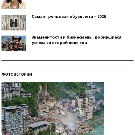
Самая трендовая обувь лета – 2026
Знаменитости и бизнесмены, добившиеся
успеха со второй попытки
Как защититься от солнца на курорте?
ФОТОИСТОРИИ
Кто изобрел средства связи?