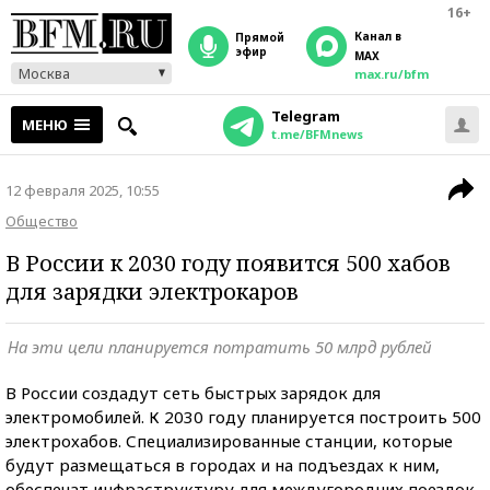
16+
Канал в
прямой
эфир
MAX
Москва
max.ru/bfm
Telegram
МЕНЮ
t.me/BFMnews
12 февраля 2025, 10:55
Общество
В России к 2030 году появится 500 хабов
для зарядки электрокаров
На эти цели планируется потратить 50 млрд рублей
В России создадут сеть быстрых зарядок для
электромобилей. К 2030 году планируется построить 500
электрохабов. Специализированные станции, которые
будут размещаться в городах и на подъездах к ним,
обеспечат инфраструктуру для междугородних поездок.