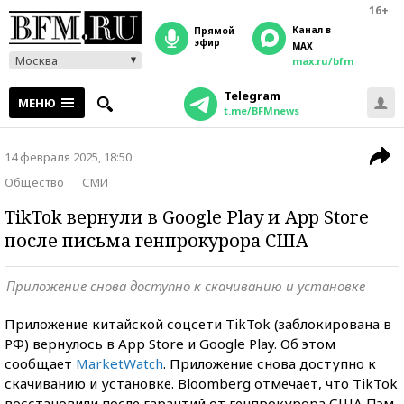
16+
Канал в
прямой
эфир
MAX
Москва
max.ru/bfm
Telegram
МЕНЮ
t.me/BFMnews
14 февраля 2025, 18:50
Общество
СМИ
TikTok вернули в Goоgle Play и App Store
после письма генпрокурора США
Приложение снова доступно к скачиванию и установке
Приложение китайской соцсети TikTok (заблокирована в
РФ) вернулось в App Store и Google Play. Об этом
сообщает
MarketWatch
. Приложение снова доступно к
скачиванию и установке. Bloomberg отмечает, что TikTok
восстановили после гарантий от генпрокурора США Пэм