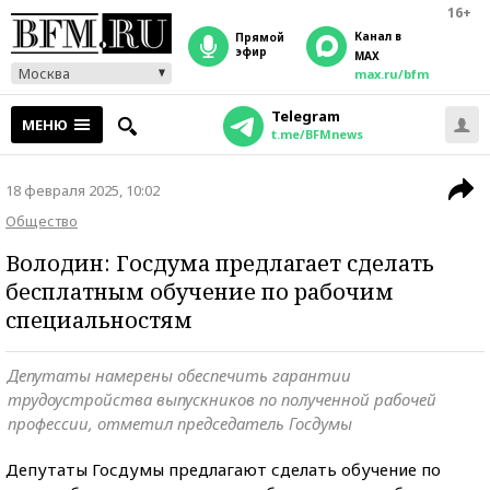
16+
Канал в
прямой
эфир
MAX
Москва
max.ru/bfm
Telegram
МЕНЮ
t.me/BFMnews
18 февраля 2025, 10:02
Общество
Володин: Госдума предлагает сделать
бесплатным обучение по рабочим
специальностям
Депутаты намерены обеспечить гарантии
трудоустройства выпускников по полученной рабочей
профессии, отметил председатель Госдумы
Депутаты Госдумы предлагают сделать обучение по