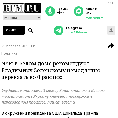
16+
Канал в
прямой
эфир
MAX
Москва
max.ru/bfm
Telegram
МЕНЮ
t.me/BFMnews
21 февраля 2025, 13:55
Политика
NYP: в Белом доме рекомендуют
Владимиру Зеленскому немедленно
переехать во Францию
Ухудшение отношений между Вашингтоном и Киевом
может лишить Украину ключевой поддержки в
переговорном процессе, пишет газета
В окружении президента США Дональда Трампа