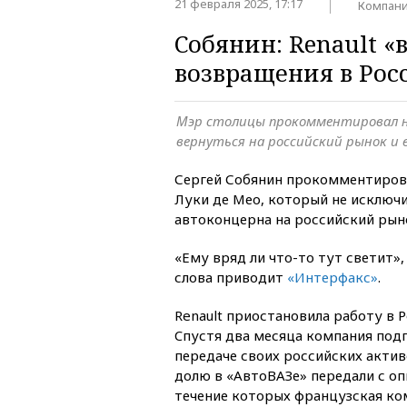
21 февраля 2025, 17:17
Компан
Собянин: Renault «
возвращения в Рос
Мэр столицы прокомментировал 
вернуться на российский рынок и 
Сергей Собянин прокомментирова
Луки де Мео, который не исключ
автоконцерна на российский рын
«Ему вряд ли что-то тут светит»,
слова приводит
«Интерфакс»
.
Renault приостановила работу в Р
Cпустя два месяца компания под
передаче своих российских актив
долю в «АвтоВАЗе» передали с оп
течение которых французская к