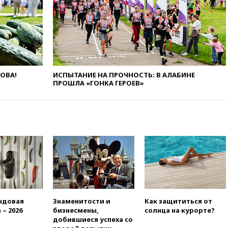
рекомендовать не посещать
Армению
вчера, 20:35
ПВО за день
сбила еще 281 украинский
беспилотник над Россией
вчера, 20:27
Ямпольская
ЛОВА!
ИСПЫТАНИЕ НА ПРОЧНОСТЬ: В АЛАБИНЕ
призвала оптимизировать
ПРОШЛА «ГОНКА ГЕРОЕВ»
олимпиады для поступления в
вузы
вчера, 20:15
Минтранс
предложил оплачивать
защиту дорог от БПЛА из
средств на ремонт
вчера, 20:00
Зеленский 8
августа посетит Сербию с
официальным визитом
вчера, 19:58
В Госдуму будет
внесен законопроект об
ндовая
Знаменитости и
Как защититься от
отмене ЕГЭ
 – 2026
бизнесмены,
солнца на курорте?
добившиеся успеха со
вчера, 19:50
Аэропорты Сочи и