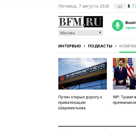
Пятница, 7 августа 2026
$
77
ЦБ
Busi
прям
Москва
ИНТЕРВЬЮ
ПОДКАСТЫ
КОМПА
СТИЛЬ
ТЕСТЫ
Путин открыл дорогу к
WP: Трамп 
приватизации
преемнико
Шереметьева