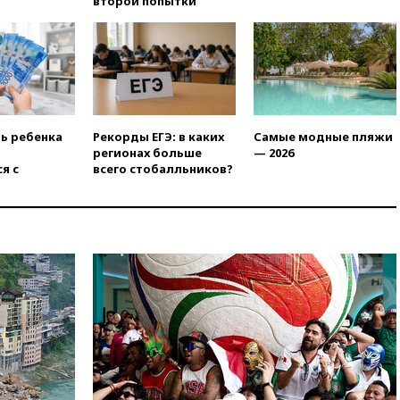
второй попытки
Ярославля приостановили
работу
вчера, 19:35
WP: Трамп
призвал доноров-
республиканцев поддержать
Вэнса на выборах 2028 года
вчера, 19:20
Число ломбардов
ть ребенка
Рекорды ЕГЭ: в каких
Самые модные пляжи
в РФ превысило максимум
регионах больше
— 2026
2022 года
я с
всего стобалльников?
вчера, 19:15
Жуковский и
аэропорт Геленджика
возобновили работу
вчера, 19:00
Путин уточнил
порядок присвоения воинских
званий добровольцам
вчера, 18:50
Euractiv: восток
Финляндии приходит в упадок
без российских туристов
вчера, 18:35
В Жуковском и
аэропорту Геленджика
введены ограничения