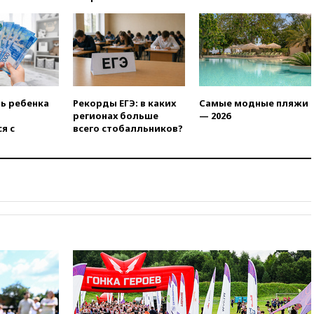
добропольском направлении
вчера, 21:58
Генпрокуратура
признала нежелательным в
РФ американский Human
Rights Foundation
вчера, 21:35
«Аэрофлот»
отменяет часть рейсов в Сочи
ть ребенка
Рекорды ЕГЭ: в каких
Самые модные пляжи
и Геленджик
регионах больше
— 2026
я с
всего стобалльников?
вчера, 21:25
Руслан Терновой
выиграл золото чемпионата
Европы в прыжках с 10-
метровой вышки
вчера, 21:10
РФ не получала
обращений о прекращении
концессии строительства ж/д
в Армении
вчера, 21:00
В России вновь
обсуждают эксперимент по
онлайн-продаже алкоголя
вчера, 20:45
Матвиенко:
россиянам могут