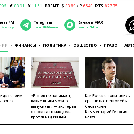
.96
€
88.91
¥
11.51
BRENT
$
83.89
/ ₽
6540
RTS
827.75
ness FM
Telegram
Канал в MAX
ой эфир
t.me/BFMnews
max.ru/bfm
НИИ
ФИНАНСЫ
ПОЛИТИКА
ОБЩЕСТВО
ПРАВО
АВТ
видит своим
«Рынок не понимает,
Как Россию попытались
м Вэнса
какие книги можно
сравнить с Венгрией и
выпускать» — эксперты
Словакией.
о последствиях дела
Комментарий Георгия
против издателей
Бовта