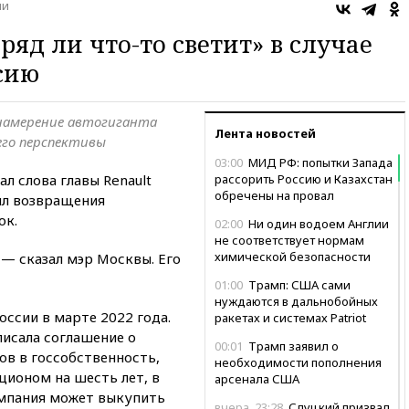
ии
вряд ли что-то светит» в случае
сию
намерение автогиганта
Лента новостей
его перспективы
03:00
МИД РФ: попытки Запада
л слова главы Renault
рассорить Россию и Казахстан
обречены на провал
ил возвращения
ок.
02:00
Ни один водоем Англии
не соответствует нормам
химической безопасности
 — сказал мэр Москвы. Его
01:00
Трамп: США сами
нуждаются в дальнобойных
оссии в марте 2022 года.
ракетах и системах Patriot
писала соглашение о
00:01
Трамп заявил о
ов в госсобственность,
необходимости пополнения
ционом на шесть лет, в
арсенала США
омпания может выкупить
вчера, 23:28
Слуцкий призвал