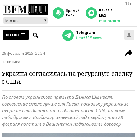
16+
Канал в
прямой
эфир
MAX
Москва
max.ru/bfm
Telegram
МЕНЮ
t.me/BFMnews
26 февраля 2025, 22:54
Политика
Украина согласилась на ресурсную сделку
с США
По словам украинского премьера Дениса Шмыгаля,
соглашение стало лучше для Киева, поскольку украинские
недра не передаются ни в собственность США, ни кому-
либо другому. Владимир Зеленский подтвердил, что 28
февраля полетит в Вашингтон подписывать договор