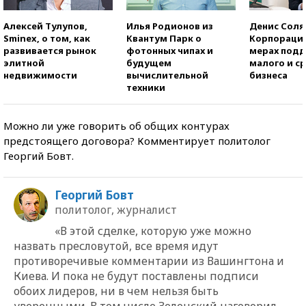
Алексей Тулупов,
Илья Родионов из
Денис Соля
Sminex, о том, как
Квантум Парк о
Корпорация
развивается рынок
фотонных чипах и
мерах под
элитной
будущем
малого и с
недвижимости
вычислительной
бизнеса
техники
Можно ли уже говорить об общих контурах
предстоящего договора? Комментирует политолог
Георгий Бовт.
Георгий Бовт
политолог, журналист
«В этой сделке, которую уже можно
назвать пресловутой, все время идут
противоречивые комментарии из Вашингтона и
Киева. И пока не будут поставлены подписи
обоих лидеров, ни в чем нельзя быть
уверенными. В том числе Зеленский наговорил