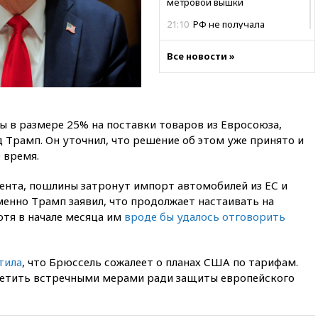
метровой вышки
21:10
РФ не получала
обращений о прекращении
концессии строительства ж/д
Все новости »
в Армении
21:00
В России вновь
обсуждают эксперимент по
онлайн-продаже алкоголя
в размере 25% на поставки товаров из Евросоюза,
20:45
Матвиенко: россиянам
 Трамп. Он уточнил, что решение об этом уже принято и
могут рекомендовать не
 время.
посещать Армению
20:35
ПВО за день сбила еще
ента, пошлины затронут импорт автомобилей из ЕС и
281 украинский беспилотник
енно Трамп заявил, что продолжает настаивать на
над Россией
отя в начале месяца им
вроде бы удалось отговорить
20:27
Ямпольская призвала
оптимизировать олимпиады
для поступления в вузы
тила
, что Брюссель сожалеет о планах США по тарифам.
20:15
Минтранс предложил
ветить встречными мерами ради защиты европейского
оплачивать защиту дорог от
БПЛА из средств на ремонт