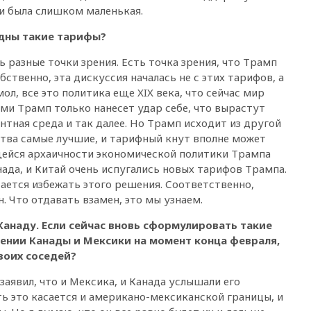
и была слишком маленькая.
Шереметьево
17:35
Шесть человек
дны такие тарифы?
пострадали при ударе ВСУ по
автобусу в Запорожской
 разные точки зрения. Есть точка зрения, что Трамп
области
твенно, эта дискуссия началась не с этих тарифов, а
ол, все это политика еще XIX века, что сейчас мир
17:25
В аэропортах Сочи и
Геленджика сняты
ми Трамп только нанесет удар себе, что вырастут
ограничения
нтная среда и так далее. Но Трамп исходит из другой
тва самые лучшие, и тарифный кнут вполне может
17:17
Власти РФ помогут
пострадавшему от атак на
щейся архаичности экономической политики Трампа
склады Wildberries бизнесу
нада, и Китай очень испугались новых тарифов Трампа.
тается избежать этого решения. Соответственно,
16:55
Экс-директору Popcorn
Books запросили четыре года
. Что отдавать взамен, это мы узнаем.
условно
Канаду. Если сейчас вновь сформулировать такие
16:46
ЦБ: международные
ении Канады и Мексики на момент конца февраля,
резервы России снизились
воих соседей?
16:35
На восстановление
Херсонской области направят
аявил, что и Мексика, и Канада услышали его
6,8 млрд рублей
ть это касается и американо-мексиканской границы, и