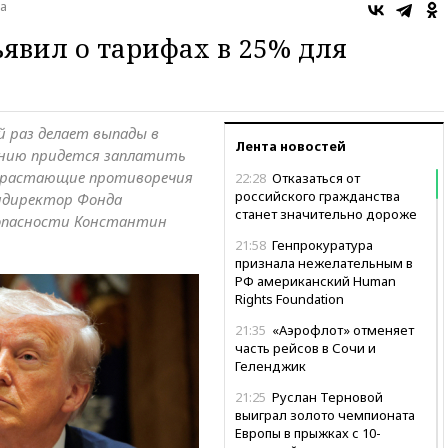
а
явил о тарифах в 25% для
й раз делает выпады в
Лента новостей
нению придется заплатить
Нарастающие противоречия
22:28
Отказаться от
российского гражданства
ндиректор Фонда
станет значительно дороже
зопасности Константин
21:58
Генпрокуратура
признала нежелательным в
РФ американский Human
Rights Foundation
21:35
«Аэрофлот» отменяет
часть рейсов в Сочи и
Геленджик
21:25
Руслан Терновой
выиграл золото чемпионата
Европы в прыжках с 10-