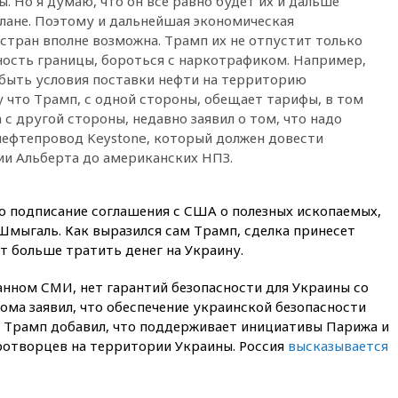
. Но я думаю, что он все равно будет их и дальше
16:16
The Guardian: ученые
США создали
лане. Поэтому и дальнейшая экономическая
гипоаллергенных собак
 стран вполне возможна. Трамп их не отпустит только
ность границы, бороться с наркотрафиком. Например,
15:45
Спутник «Электро-Л» №
5 введен в эксплуатацию
т быть условия поставки нефти на территорию
что Трамп, с одной стороны, обещает тарифы, в том
15:35
Два человека погибли
а с другой стороны, недавно заявил о том, что надо
при атаках дронов ВСУ в
нефтепровод Keystone, который должен довести
Брянской области
ии Альберта до американских НПЗ.
15:15
В половине штатов США
зафиксирована вспышка
сальмонеллеза
 подписание соглашения с США о полезных ископаемых,
14:57
Жара в Европе может
мыгаль. Как выразился сам Трамп, сделка принесет
нанести ущерб экономике в
ет больше тратить денег на Украину.
размере €800 млрд
14:49
Пентагон озаботился
нном СМИ, нет гарантий безопасности для Украины со
критикой Трампа по поводу
ома заявил, что обеспечение украинской безопасности
дефицита боеприпасов
м Трамп добавил, что поддерживает инициативы Парижа и
14:40
В Германии задержан
отворцев на территории Украины. Россия
высказывается
украинец за шпионаж на
оборонном предприятии