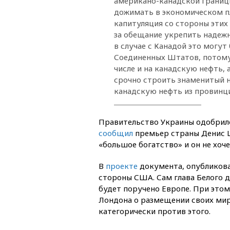
американо-канадской границы
дожимать в экономическом п
капитуляция со стороны этих
за обещание укрепить надеж
в случае с Канадой это могу
Соединенных Штатов, потому 
числе и на канадскую нефть, 
срочно строить знаменитый 
канадскую нефть из провинц
Правительство Украины одобрило
сообщил
премьер страны Денис Ш
«большое богатство» и он не хоч
В
проекте
документа, опубликова
стороны США. Сам глава Белого д
будет поручено Европе. При это
Лондона о размещении своих мир
категорически против этого.