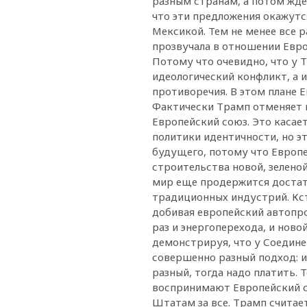
разным странам, а потом жде
что эти предложения окажутс
Мексикой. Тем не менее все р
прозвучала в отношении Евро
Потому что очевидно, что у 
идеологический конфликт, а 
противоречия. В этом плане 
Фактически Трамп отменяет 
Европейский союз. Это касае
политики идентичности, но э
будущего, потому что Европе
строительства новой, зелено
мир еще продержится достато
традиционных индустрий. Кст
добивая европейский автопро
раз и энергоперехода, и ново
демонстрируя, что у Соедин
совершенно разный подход: и 
разный, тогда надо платить.
воспринимают Европейский с
Штатам за все. Трамп считае