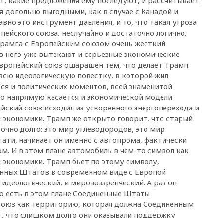
т, какие предложения ему последуют, и рассчитывает,
я довольно выгодными, как в случае с Канадой и
18:50
Euractiv: восток
авно это инструмент давления, и то, что такая угроза
Финляндии приходит в упадок
без российских туристов
пейского союза, неслучайно и достаточно логично.
Трампа с Европейским союзом очень жесткий
18:35
В Жуковском и
из него уже вытекают и серьезные экономические
аэропорту Геленджика
введены ограничения
Европейский союз ошарашен тем, что делает Трамп.
всю идеологическую повестку, в которой жил
18:21
Зюганов присоединился
тся и политических моментов, всей знаменитой
к критике «Яблока»
то напрямую касается и экономической модели
18:15
Четыре человека
йский союз исходил из ускоренного энергоперехода и
пострадали при атаках ВСУ на
й экономики. Трамп же открыто говорит, что старый
Белгородскую область
чно долго: это мир углеводородов, это мир
18:00
Совет мира выбрал
ати, начинает он именно с автопрома, фактически
подрядчика для
м. И в этом плане автомобиль в чем-то символ как
строительства военной базы в
й экономики. Трамп бьет по этому символу,
Газе
енных Штатов в современном виде с Европой
17:50
Миронов призвал снять
идеологический, и мировоззренческий. А раз он
«Яблоко» с выборов в Госдуму
 То есть в этом плане Соединенные Штаты
17:45
Правительство получит
оюз как территорию, которая должна Соединенным
«золотую акцию» в
т, что слишком долго они оказывали поддержку
управлении аэропортом