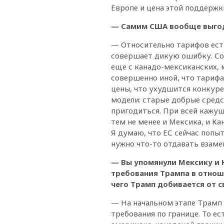
Европе и цена этой поддержк
— Самим США вообще выго
— Относительно тарифов есть
совершает дикую ошибку. Собс
еще с канадо-мексиканских, м
совершенно иной, что тарифа
цены, что ухудшится конкуре
модели: старые добрые средс
пригодиться. При всей кажу
тем не менее и Мексика, и Ка
Я думаю, что ЕС сейчас попы
нужно что-то отдавать взамен
— Вы упомянули Мексику и 
требования Трампа в отнош
чего Трамп добивается от с
— На начальном этапе Трамп з
требования по границе. То ес