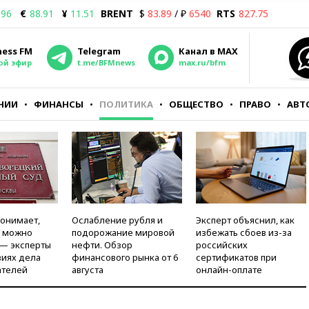
.96
€
88.91
¥
11.51
BRENT
$
83.89
/ ₽
6540
RTS
827.75
ness FM
Telegram
Канал в MAX
ой эфир
t.me/BFMnews
max.ru/bfm
НИИ
ФИНАНСЫ
ПОЛИТИКА
ОБЩЕСТВО
ПРАВО
АВТ
понимает,
Ослабление рубля и
Эксперт объяснил, как
и можно
подорожание мировой
избежать сбоев из-за
 — эксперты
нефти. Обзор
российских
виях дела
финансового рынка от 6
сертификатов при
ателей
августа
онлайн-оплате