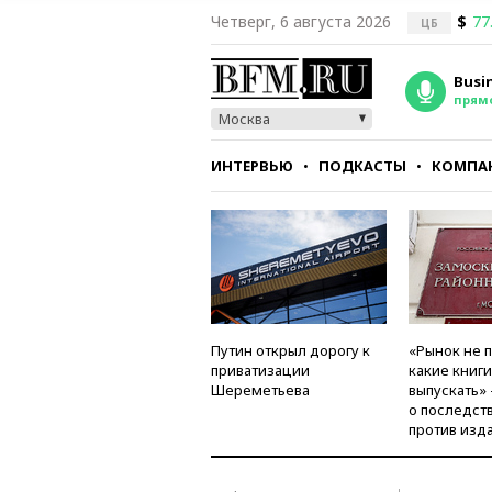
Четверг, 6 августа 2026
$
77
ЦБ
Busi
прям
Москва
ИНТЕРВЬЮ
ПОДКАСТЫ
КОМПА
СТИЛЬ
ТЕСТЫ
Путин открыл дорогу к
«Рынок не 
приватизации
какие книг
Шереметьева
выпускать»
о последст
против изд