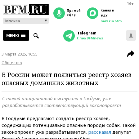
16+
Канал в
прямой
эфир
MAX
Москва
max.ru/bfm
Telegram
МЕНЮ
t.me/BFMnews
3 марта 2025, 16:55
Общество
В России может появиться реестр хозяев
опасных домашних животных
С такой инициативой выступили в Госдуме, уже
разрабатывается соответствующий законопроект
В Госдуме предлагают создать реестр хозяев,
содержащих потенциально опасные породы собак. Такой
законопроект уже разрабатывается,
рассказал
депутат
Георгий Арапов телеграм-каналу Shot.