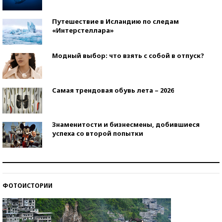
Путешествие в Исландию по следам
«Интерстеллара»
Модный выбор: что взять с собой в отпуск?
Самая трендовая обувь лета – 2026
Знаменитости и бизнесмены, добившиеся
успеха со второй попытки
Как защититься от солнца на курорте?
ФОТОИСТОРИИ
Кто изобрел средства связи?