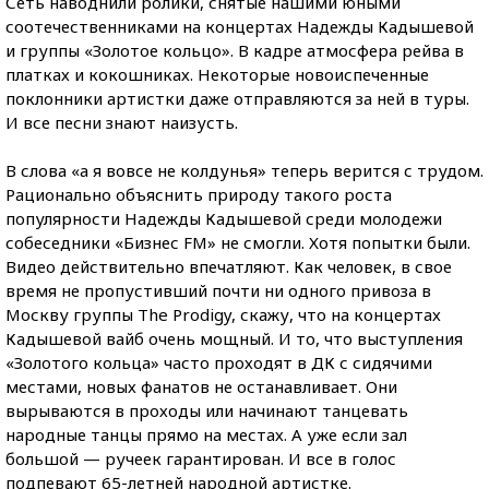
Сеть наводнили ролики, снятые нашими юными
соотечественниками на концертах Надежды Кадышевой
и группы «Золотое кольцо». В кадре атмосфера рейва в
платках и кокошниках. Некоторые новоиспеченные
поклонники артистки даже отправляются за ней в туры.
И все песни знают наизусть.
В слова «а я вовсе не колдунья» теперь верится с трудом.
Рационально объяснить природу такого роста
популярности Надежды Кадышевой среди молодежи
собеседники «Бизнес FM» не смогли. Хотя попытки были.
Видео действительно впечатляют. Как человек, в свое
время не пропустивший почти ни одного привоза в
Москву группы The Prodigy, скажу, что на концертах
Кадышевой вайб очень мощный. И то, что выступления
«Золотого кольца» часто проходят в ДК с сидячими
местами, новых фанатов не останавливает. Они
вырываются в проходы или начинают танцевать
народные танцы прямо на местах. А уже если зал
большой — ручеек гарантирован. И все в голос
подпевают 65-летней народной артистке.