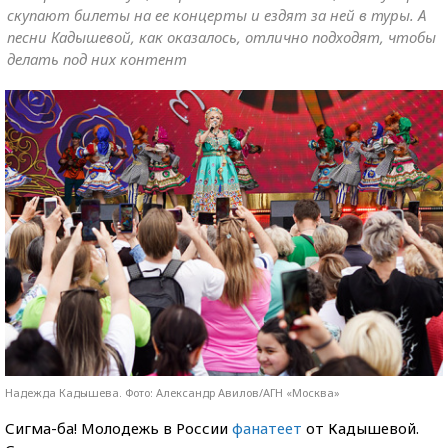
скупают билеты на ее концерты и ездят за ней в туры. А
песни Кадышевой, как оказалось, отлично подходят, чтобы
делать под них контент
Надежда Кадышева. Фото: Александр Авилов/АГН «Москва»
Сигма-ба! Молодежь в России
фанатеет
от Кадышевой.