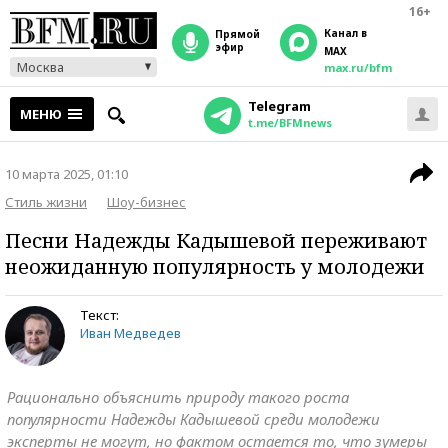
16+
Канал в
прямой
эфир
MAX
Москва
max.ru/bfm
Telegram
МЕНЮ
t.me/BFMnews
10 марта 2025, 01:10
Стиль жизни
Шоу-бизнес
Песни Надежды Кадышевой переживают
неожиданную популярность у молодежи
Текст:
Иван Медведев
Рационально объяснить природу такого роста
популярности Надежды Кадышевой среди молодежи
эксперты не могут, но фактом остается то, что зумеры