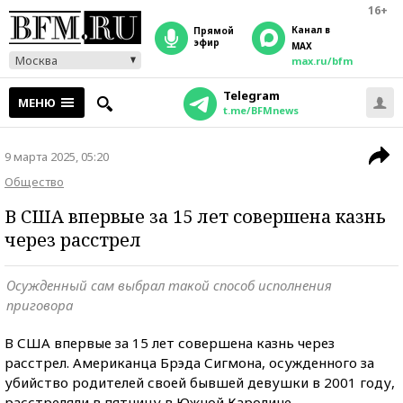
16+
Канал в
прямой
эфир
MAX
Москва
max.ru/bfm
Telegram
МЕНЮ
t.me/BFMnews
9 марта 2025, 05:20
Общество
В США впервые за 15 лет совершена казнь
через расстрел
Осужденный сам выбрал такой способ исполнения
приговора
В США впервые за 15 лет совершена казнь через
расстрел. Американца Брэда Сигмона, осужденного за
убийство родителей своей бывшей девушки в 2001 году,
расстреляли в пятницу в Южной Каролине.