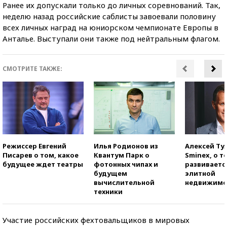
Ранее их допускали только до личных соревнований. Так,
неделю назад российские саблисты завоевали половину
всех личных наград на юниорском чемпионате Европы в
Анталье. Выступали они также под нейтральным флагом.
СМОТРИТЕ ТАКЖЕ:
Режиссер Евгений
Илья Родионов из
Алексей Ту
Писарев о том, какое
Квантум Парк о
Sminex, о т
будущее ждет театры
фотонных чипах и
развиваетс
будущем
элитной
вычислительной
недвижимо
техники
Участие российских фехтовальщиков в мировых