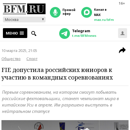
16+
Канал в
прямой
эфир
MAX
Москва
max.ru/bfm
Telegram
МЕНЮ
t.me/BFMnews
10 марта 2025, 21:05
Общество
Спорт
FIE допустила российских юниоров к
участию в командных соревнованиях
Первым соревнованием, на котором смогут побывать
российские фехтовальщики, станет чемпионат мира в
китайском Уси в апреле. Им разрешено выступать в
нейтральном статусе