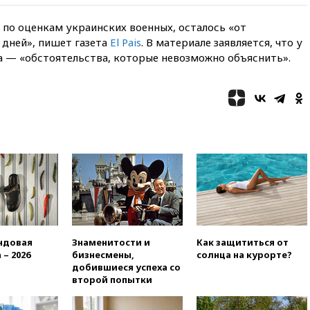
19:35
WP: Трамп призвал
доноров-республиканцев
 по оценкам украинских военных, осталось «от
поддержать Вэнса на выборах
 дней», пишет газета
El Pais
. В материале заявляется, что у
2028 года
а — «обстоятельства, которые невозможно объяснить».
19:20
Число ломбардов в РФ
превысило максимум 2022
года
19:15
Жуковский и аэропорт
Геленджика возобновили
работу
19:00
Путин уточнил порядок
присвоения воинских званий
добровольцам
18:50
Euractiv: восток
Финляндии приходит в упадок
без российских туристов
ндовая
Знаменитости и
Как защититься от
18:35
В Жуковском и
 – 2026
бизнесмены,
солнца на курорте?
аэропорту Геленджика
добившиеся успеха со
введены ограничения
второй попытки
18:21
Зюганов присоединился
к критике «Яблока»