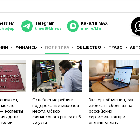
ness FM
Telegram
Канал в MAX
ой эфир
t.me/BFMnews
max.ru/bfm
НИИ
ФИНАНСЫ
ПОЛИТИКА
ОБЩЕСТВО
ПРАВО
АВТ
понимает,
Ослабление рубля и
Эксперт объяснил, как
и можно
подорожание мировой
избежать сбоев из-за
 — эксперты
нефти. Обзор
российских
виях дела
финансового рынка от 6
сертификатов при
ателей
августа
онлайн-оплате