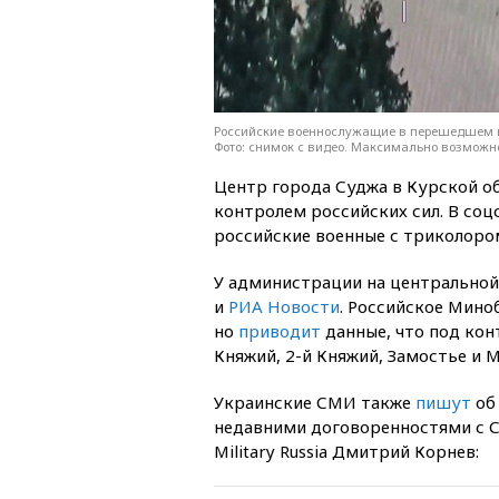
Российские военнослужащие в перешедшем по
Фото: снимок с видео. Максимально возможно
Центр города Суджа в Курской о
контролем российских сил. В соцс
российские военные с триколоро
У администрации на центрально
и
РИА Новости
. Российское Мино
но
приводит
данные, что под кон
Княжий, 2-й Княжий, Замостье и 
Украинские СМИ также
пишут
об 
недавними договоренностями с С
Military Russia Дмитрий Корнев: