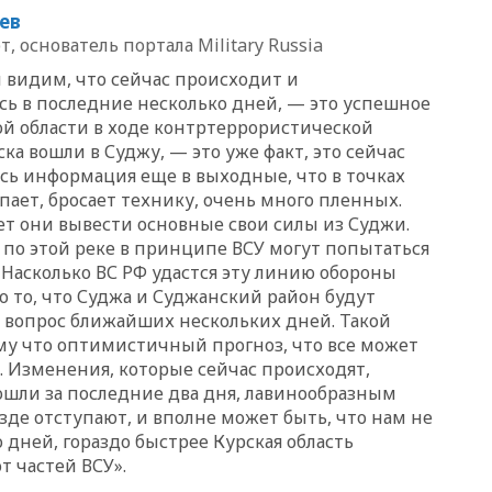
20:45
Матвиенко: россиянам
ев
могут рекомендовать не
, основатель портала Military Russia
посещать Армению
ы видим, что сейчас происходит и
20:35
ПВО за день сбила еще
281 украинский беспилотник
сь в последние несколько дней, — это успешное
над Россией
ой области в ходе контртеррористической
ска вошли в Суджу, — это уже факт, это сейчас
20:27
Ямпольская призвала
сь информация еще в выходные, что в точках
оптимизировать олимпиады
для поступления в вузы
пает, бросает технику, очень много пленных.
ет они вывести основные свои силы из Суджи.
20:15
Минтранс предложил
 по этой реке в принципе ВСУ могут попытаться
оплачивать защиту дорог от
БПЛА из средств на ремонт
Насколько ВС РФ удастся эту линию обороны
но то, что Суджа и Суджанский район будут
20:00
Зеленский 8 августа
о вопрос ближайших нескольких дней. Такой
посетит Сербию с
официальным визитом
му что оптимистичный прогноз, что все может
. Изменения, которые сейчас происходят,
19:58
В Госдуму будет внесен
шли за последние два дня, лавинообразным
законопроект об отмене ЕГЭ
зде отступают, и вполне может быть, что нам не
19:50
Аэропорты Сочи и
 дней, гораздо быстрее Курская область
Ярославля приостановили
т частей ВСУ».
работу