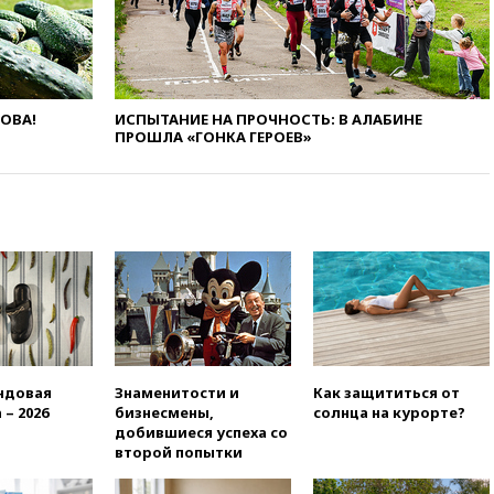
17:17
Власти РФ помогут
пострадавшему от атак на
склады Wildberries бизнесу
16:55
Экс-директору Popcorn
Books запросили четыре года
ЛОВА!
ИСПЫТАНИЕ НА ПРОЧНОСТЬ: В АЛАБИНЕ
условно
ПРОШЛА «ГОНКА ГЕРОЕВ»
16:46
ЦБ: международные
резервы России снизились
16:35
На восстановление
Херсонской области направят
6,8 млрд рублей
16:16
The Guardian: ученые
США создали
гипоаллергенных собак
15:45
Спутник «Электро-Л» №
5 введен в эксплуатацию
ндовая
Знаменитости и
Как защититься от
 – 2026
бизнесмены,
солнца на курорте?
15:35
Два человека погибли
добившиеся успеха со
при атаках дронов ВСУ в
второй попытки
Брянской области