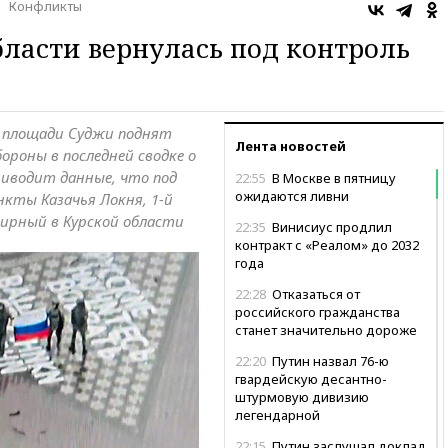
Конфликты
бласти вернулась под контроль
 площади Суджи поднят
Лента новостей
ороны в последней сводке о
риводит данные, что под
22:55
В Москве в пятницу
ожидаются ливни
нкты Казачья Локня, 1-й
Мирный в Курской области
22:35
Винисиус продлил
контракт с «Реалом» до 2032
года
22:28
Отказаться от
российского гражданства
станет значительно дороже
22:20
Путин назвал 76-ю
гвардейскую десантно-
штурмовую дивизию
легендарной
22:15
Путин заслушал доклад