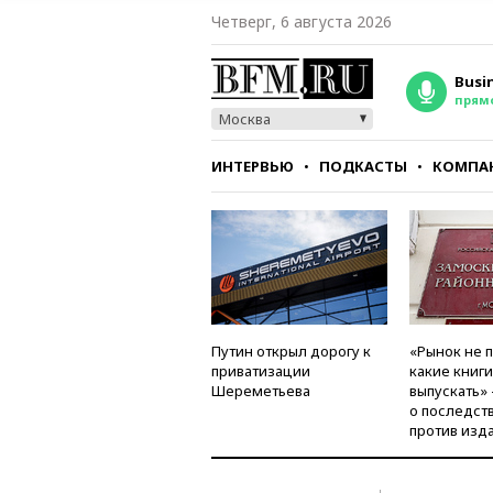
Четверг, 6 августа 2026
Busi
прям
Москва
ИНТЕРВЬЮ
ПОДКАСТЫ
КОМПА
СТИЛЬ
ТЕСТЫ
Путин открыл дорогу к
«Рынок не 
приватизации
какие книг
Шереметьева
выпускать»
о последст
против изд