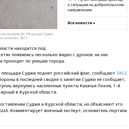
о ситуации на добропольском
направлении
21:58
Генпрокуратура
Все новости »
признала нежелательным в
РФ американский Human
д контроль ВС РФ центре Суджи.
Rights Foundation
е качество. ТАСС
21:35
«Аэрофлот» отменяет
бласти находится под
часть рейсов в Сочи и
Геленджик
етях появились несколько видео с дронов: на них
м проходят по улицам города.
21:25
Руслан Терновой
выиграл золото чемпионата
й площади Суджи поднят российский флаг, сообщают
ТАСС
Европы в прыжках с 10-
метровой вышки
бороны в последней сводке о занятии Суджи не сообщает,
троль вернулись населенные пункты Казачья Локня, 1-й
21:10
РФ не получала
Мирный в Курской области.
обращений о прекращении
концессии строительства ж/д
в Армении
оставлении Суджи и Курской области, но объясняют это
ША. Комментирует военный эксперт, основатель портала
21:00
В России вновь
обсуждают эксперимент по
онлайн-продаже алкоголя