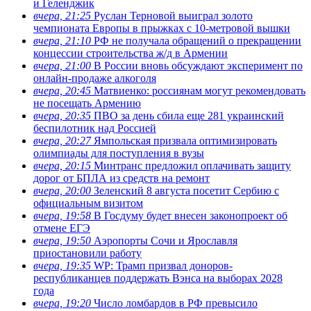
и Геленджик
вчера, 21:25
Руслан Терновой выиграл золото
чемпионата Европы в прыжках с 10-метровой вышки
вчера, 21:10
РФ не получала обращений о прекращении
концессии строительства ж/д в Армении
вчера, 21:00
В России вновь обсуждают эксперимент по
онлайн-продаже алкоголя
вчера, 20:45
Матвиенко: россиянам могут рекомендовать
не посещать Армению
вчера, 20:35
ПВО за день сбила еще 281 украинский
беспилотник над Россией
вчера, 20:27
Ямпольская призвала оптимизировать
олимпиады для поступления в вузы
вчера, 20:15
Минтранс предложил оплачивать защиту
дорог от БПЛА из средств на ремонт
вчера, 20:00
Зеленский 8 августа посетит Сербию с
официальным визитом
вчера, 19:58
В Госдуму будет внесен законопроект об
отмене ЕГЭ
вчера, 19:50
Аэропорты Сочи и Ярославля
приостановили работу
вчера, 19:35
WP: Трамп призвал доноров-
республиканцев поддержать Вэнса на выборах 2028
года
вчера, 19:20
Число ломбардов в РФ превысило