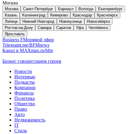
Москва
Москва
Санкт-Петербург
Барнаул
Вологда
Екатеринбург
Казань
Калининград
Кемерово
Краснодар
Красноярск
Липецк
Нижний Новгород
Новокузнецк
Новосибирск
Ростов-на-Дону
Самара
Саратов
Уфа
Челябинск
Ярославль
Business FM
прямой эфир
Telegram
t.me/BFMnews
Канал в MAX
max.ru/bfm
Бизнес говорит:
ищем героев
Новости
Интервью
Подкасты
Компании
Финансы
Политика
Общество
Право
Авто
Недвижимость
IT
Стиль