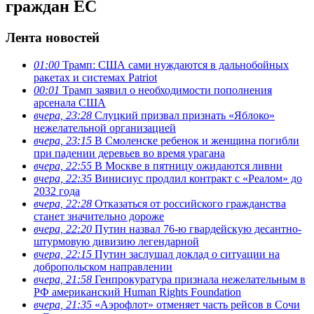
граждан ЕС
Лента новостей
01:00
Трамп: США сами нуждаются в дальнобойных
ракетах и системах Patriot
00:01
Трамп заявил о необходимости пополнения
арсенала США
вчера, 23:28
Слуцкий призвал признать «Яблоко»
нежелательной организацией
вчера, 23:15
В Смоленске ребенок и женщина погибли
при падении деревьев во время урагана
вчера, 22:55
В Москве в пятницу ожидаются ливни
вчера, 22:35
Винисиус продлил контракт с «Реалом» до
2032 года
вчера, 22:28
Отказаться от российского гражданства
станет значительно дороже
вчера, 22:20
Путин назвал 76-ю гвардейскую десантно-
штурмовую дивизию легендарной
вчера, 22:15
Путин заслушал доклад о ситуации на
добропольском направлении
вчера, 21:58
Генпрокуратура признала нежелательным в
РФ американский Human Rights Foundation
вчера, 21:35
«Аэрофлот» отменяет часть рейсов в Сочи