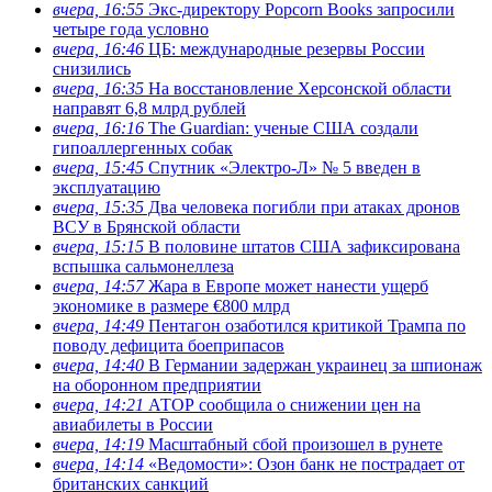
вчера, 16:55
Экс-директору Popcorn Books запросили
четыре года условно
вчера, 16:46
ЦБ: международные резервы России
снизились
вчера, 16:35
На восстановление Херсонской области
направят 6,8 млрд рублей
вчера, 16:16
The Guardian: ученые США создали
гипоаллергенных собак
вчера, 15:45
Спутник «Электро-Л» № 5 введен в
эксплуатацию
вчера, 15:35
Два человека погибли при атаках дронов
ВСУ в Брянской области
вчера, 15:15
В половине штатов США зафиксирована
вспышка сальмонеллеза
вчера, 14:57
Жара в Европе может нанести ущерб
экономике в размере €800 млрд
вчера, 14:49
Пентагон озаботился критикой Трампа по
поводу дефицита боеприпасов
вчера, 14:40
В Германии задержан украинец за шпионаж
на оборонном предприятии
вчера, 14:21
АТОР сообщила о снижении цен на
авиабилеты в России
вчера, 14:19
Масштабный сбой произошел в рунете
вчера, 14:14
«Ведомости»: Озон банк не пострадает от
британских санкций