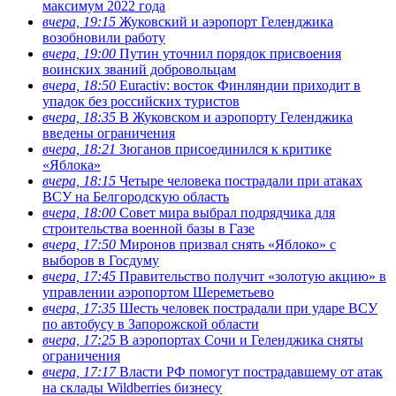
максимум 2022 года
вчера, 19:15
Жуковский и аэропорт Геленджика
возобновили работу
вчера, 19:00
Путин уточнил порядок присвоения
воинских званий добровольцам
вчера, 18:50
Euractiv: восток Финляндии приходит в
упадок без российских туристов
вчера, 18:35
В Жуковском и аэропорту Геленджика
введены ограничения
вчера, 18:21
Зюганов присоединился к критике
«Яблока»
вчера, 18:15
Четыре человека пострадали при атаках
ВСУ на Белгородскую область
вчера, 18:00
Совет мира выбрал подрядчика для
строительства военной базы в Газе
вчера, 17:50
Миронов призвал снять «Яблоко» с
выборов в Госдуму
вчера, 17:45
Правительство получит «золотую акцию» в
управлении аэропортом Шереметьево
вчера, 17:35
Шесть человек пострадали при ударе ВСУ
по автобусу в Запорожской области
вчера, 17:25
В аэропортах Сочи и Геленджика сняты
ограничения
вчера, 17:17
Власти РФ помогут пострадавшему от атак
на склады Wildberries бизнесу