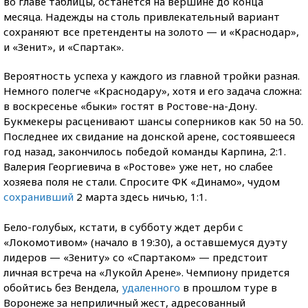
во главе таблицы, останется на вершине до конца
месяца. Надежды на столь привлекательный вариант
сохраняют все претенденты на золото — и «Краснодар»,
и «Зенит», и «Спартак».
Вероятность успеха у каждого из главной тройки разная.
Немного полегче «Краснодару», хотя и его задача сложна:
в воскресенье «быки» гостят в Ростове-на-Дону.
Букмекеры расценивают шансы соперников как 50 на 50.
Последнее их свидание на донской арене, состоявшееся
год назад, закончилось победой команды Карпина, 2:1.
Валерия Георгиевича в «Ростове» уже нет, но слабее
хозяева поля не стали. Спросите ФК «Динамо», чудом
сохранивший
2 марта здесь ничью, 1:1.
Бело-голубых, кстати, в субботу ждет дерби с
«Локомотивом» (начало в 19:30), а оставшемуся дуэту
лидеров — «Зениту» со «Спартаком» — предстоит
личная встреча на «Лукойл Арене». Чемпиону придется
обойтись без Вендела,
удаленного
в прошлом туре в
Воронеже за неприличный жест, адресованный