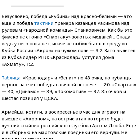
Безусловно, победа «Рубина» над красно-белыми — это
еще и победа
тактики
тренера казанцев Рахимова над
рулевым «народной команды» Станковичем. Как бы это
фиаско не стоило «Спартаку» золотых медалей… Спада
ведь у него пока нет, иначе не выбил бы он в среду из
Кубка России «Акрон» на чужом поле — 3:2. Зато вылетел
из Кубка лидер РПЛ: «Краснодар» уступил дома
«Ахмату», 1:2.
Таблица
: «Краснодар» и «Зенит» по 43 очка, но кубанцы
первые за счет победы в личной встрече — 2:0. «Спартак»
— 40, «Динамо» — 39, «Локомотив» — 37. 35 очков и
шестая позиция у ЦСКА.
Армейцы, кстати, в воскресенье в час дня играют на
выезде с «Акроном», на острие атак которого будет
лучший снайпер российского футбола Артем Дзюба. Еще
и в сборную на мартовские поединки его вернули. Не
прошло и четыре года.