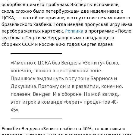
оскорблявшим его трибунам. Эксперты вспомнили,
сколь сложно было петербуржцам две недели назад с
ЦСКА, — по той же причине, в отсутствие незаменимого
бразильского хавбека. Тогда Вендел пропускал игру из-за
перебора желтых карточек.
Реплика
в программе «После
футбола с Георгием Черданцевым» нападающего
сборных СССР и России 90-х годов Сергея Юрана:
«Именно с ЦСКА без Вендела «Зениту» было,
конечно, сложно в центральной зоне.
Пришлось выдвинуть в эту зону Барриоса и
Дркушича. Поэтому он и в развитии, конечно,
полезен, Вендел. И в обороне. На мой взгляд,
этот игрок в команде «берет» процентов 40-
45».
Если без Вендела «Зенит» слабее на 40%, то как сильно
потеряет «Спартак»? Из-за дисквалификации удаленного