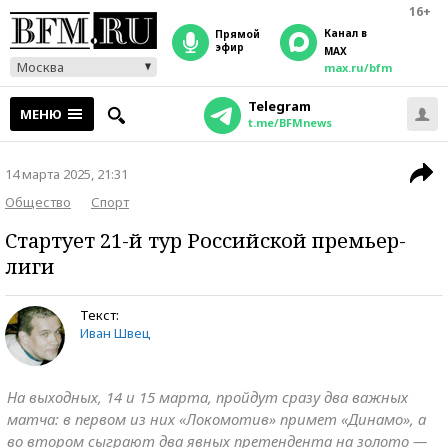
16+
Канал в
прямой
эфир
MAX
Москва
max.ru/bfm
Telegram
МЕНЮ
t.me/BFMnews
14 марта 2025, 21:31
Общество
Спорт
Стартует 21-й тур Российской премьер-
лиги
Текст:
Иван Швец
На выходных, 14 и 15 марта, пройдут сразу два важных
матча: в первом из них «Локомотив» примет «Динамо», а
во втором сыграют два явных претендента на золото —