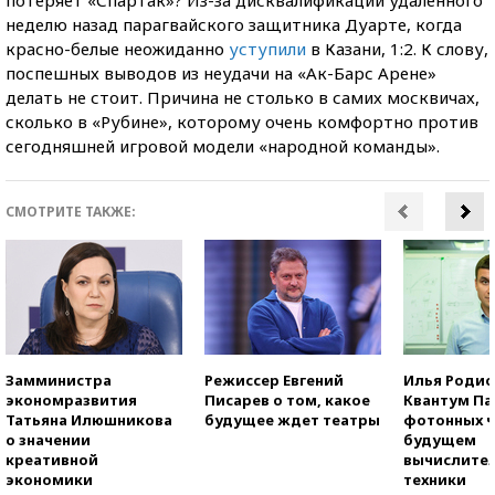
неделю назад парагвайского защитника Дуарте, когда
красно-белые неожиданно
уступили
в Казани, 1:2. К слову,
поспешных выводов из неудачи на «Ак-Барс Арене»
делать не стоит. Причина не столько в самих москвичах,
сколько в «Рубине», которому очень комфортно против
сегодняшней игровой модели «народной команды».
СМОТРИТЕ ТАКЖЕ:
Замминистра
Режиссер Евгений
Илья Родио
экономразвития
Писарев о том, какое
Квантум Па
Татьяна Илюшникова
будущее ждет театры
фотонных ч
о значении
будущем
креативной
вычислите
экономики
техники