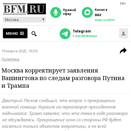
16+
Канал в
прямой
эфир
MAX
Москва
max.ru/bfm
Telegram
МЕНЮ
t.me/BFMnews
19 марта 2025, 16:59
Политика
Москва корректирует заявления
Вашингтона по следам разговора Путина
и Трампа
Дмитрий Песков сообщил, что вопрос о прекращении
военной помощи Украине на переговорах президентов
поднимался. Трамп заявлял, что эта тема в ходе разговора
не обсуждалась. Прекращение огня со стороны РФ будет
касаться только объектов энергетики, а не всей