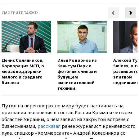
СМОТРИТЕ ТАКЖЕ:
Денис Солянников,
Илья Родионов из
Алексей Ту
Корпорация МСП, о
Квантум Парк о
Sminex, о т
мерах поддержки
фотонных чипах и
развиваетс
малого и среднего
будущем
элитной
бизнеса
вычислительной
недвижимо
техники
Путин на переговорах по миру будет настаивать на
признании включения в состав России Крыма и четырех
областей Украины, о чем заявил на закрытой встрече с
бизнесменами,
рассказал
ранее журналист кремлевского
пула, спецкор «Коммерсанта» Андрей Колесников со