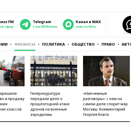
ness FM
Telegram
Канал в MAX
ой эфир
t.me/BFMnews
max.ru/bfm
НИИ
ФИНАНСЫ
ПОЛИТИКА
ОБЩЕСТВО
ПРАВО
АВТ
азрешили
Генпрокуратуре
«Никчемные
во и продажу
передали дело о
разговоры»: с кем на
зких
прошлогодней атаке
самом деле спорит мэр
ких классов
дронов на военные
Москвы. Комментарий
аэродромы
Георгия Бовта