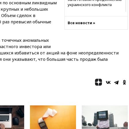
и по основным ликвидным
украинского конфликта
и крупных и небольших
03:16
Трамп заявил, что
 Объем сделок в
предпочел бы соглашение с
0 раз превысил обычные
Все новости »
Ираном
02:06
Лантратова: судьба
сотни жителей Курской
а точечных аномальных
области все еще неизвестна
частного инвестора или
01:10
МИД РФ: ЕС пытается
шихся избавиться от акций на фоне неопределенности
сохранить мобилизационный
я они указывают, что большая часть продаж была
ресурс для Украины
00:05
Девочка с «маской
Бэтмена» показала лицо
после последней операции
вчера, 23:35
Российского
историка Артема Кирпиченка
арестовали в Израиле
вчера, 23:23
«Спартак»
разгромил «Оренбург» в
Кубке России