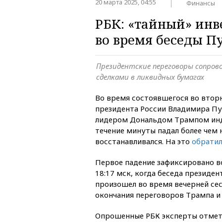
20 марта 2025, 04:55
Финансы
РБК: «тайный» ин
во время беседы П
Президентские переговоры сопро
сделками в ликвидных бумагах
Во время состоявшегося во втор
президента России Владимира Пу
лидером Дональдом Трампом инд
течение минуты падал более чем н
восстанавливался. На это
обрати
Первое падение зафиксировано в
18:17 мск, когда беседа президе
произошел во время вечерней сес
окончания переговоров Трампа и 
Опрошенные РБК эксперты отмети