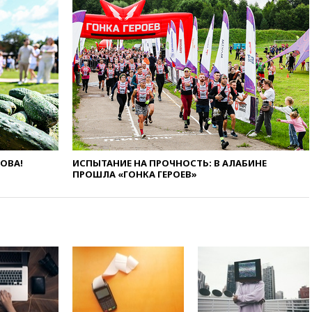
вчера, 21:35
Машков: в РФ
подготовили концепцию
развития театрального
искусства до 2035 года
вчера, 21:21
Правительство
РФ разрешило продажу
бензина старых
экологических классов
вчера, 21:15
Путин обсудил с
Машковым 150-летие Союза
театральных деятелей
ЛОВА!
ИСПЫТАНИЕ НА ПРОЧНОСТЬ: В АЛАБИНЕ
ПРОШЛА «ГОНКА ГЕРОЕВ»
вчера, 20:47
Newsweek:
«взрывная» диарея охватила
47 из 50 штатов США
вчера, 20:35
ПВО за 12 часов
сбила 200 украинских
беспилотников
вчера, 20:20
Третий комплект
золотых медалей выиграли на
ЧЕ российские синхронистки