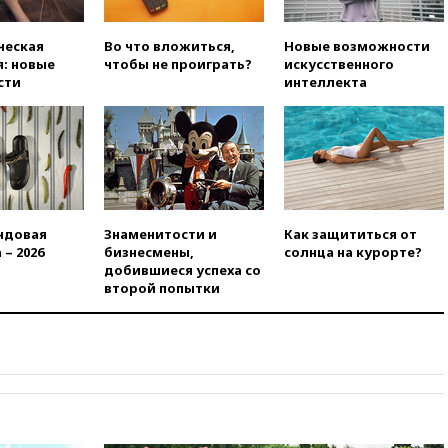
вчера, 23:00
Пост Дмитриева в
X о миграционном кризисе в
Сеуте набрал миллион
ческая
Во что вложиться,
Новые возможности
просмотров
: новые
чтобы не проиграть?
искусственного
сти
интеллекта
вчера, 22:49
Минпромторг:
банкротство «Кванта» не
означает прекращения
производства телевизоров в
РФ
вчера, 22:35
Семь грузовых
вагонов сошли с рельсов в
Оренбургской области
ндовая
Знаменитости и
Как защититься от
 – 2026
бизнесмены,
солнца на курорте?
вчера, 22:22
Минфин: в июле
добившиеся успеха со
выросли нефтегазовые
второй попытки
доходы российского бюджета
вчера, 22:15
Аксаков: ЦБ
согласовал первый стандарт
исламского банкинга
вчера, 21:43
Организаторы
«Интервидения»
подтвердили, что конкурс
пройдет в Саудовской Аравии