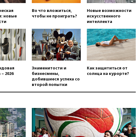
вчера, 20:15
ТАСС: жизни
ческая
Во что вложиться,
Новые возможности
главы «Уралдронзавода»
: новые
чтобы не проиграть?
искусственного
после взрыва ничего не
сти
интеллекта
угрожает
вчера, 20:08
По всей Грузии
снова отключилось
электричество
вчера, 20:00
Зеленский связал
дефицит ракет с попыткой
Запада принудить Киев к
ндовая
Знаменитости и
Как защититься от
уступкам
 – 2026
бизнесмены,
солнца на курорте?
вчера, 19:45
Памфилова: ЦИК
добившиеся успеха со
примет беспрецедентные
второй попытки
меры безопасности во время
выборов
вчера, 19:35
Памфилова
сообщила об омоложении
партийных списков на выборах
в Госдуму
вчера, 19:25
Путин
прокомментировал первый