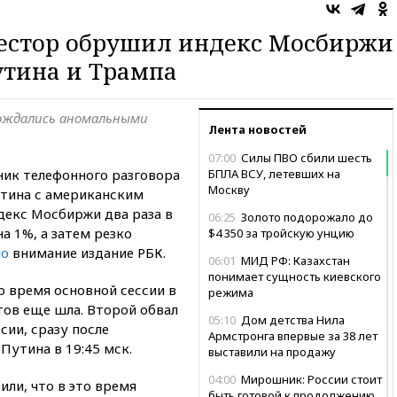
вестор обрушил индекс Мосбиржи
утина и Трампа
вождались аномальными
Лента новостей
07:00
Силы ПВО сбили шесть
ник телефонного разговора
БПЛА ВСУ, летевших на
Москву
тина с американским
екс Мосбиржи два раза в
06:25
Золото подорожало до
а 1%, а затем резко
$4 350 за тройскую унцию
ло
внимание издание РБК.
06:01
МИД РФ: Казахстан
понимает сущность киевского
о время основной сессии в
режима
нтов еще шла. Второй обвал
05:10
Дом детства Нила
сии, сразу после
Армстронга впервые за 38 лет
Путина в 19:45 мск.
выставили на продажу
04:00
Мирошник: России стоит
ли, что в это время
быть готовой к продолжению