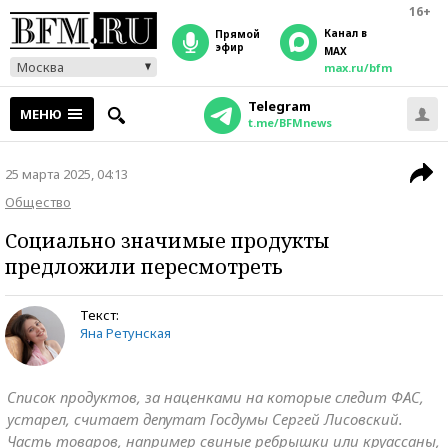
16+
Канал в
прямой
эфир
MAX
Москва
max.ru/bfm
Telegram
МЕНЮ
t.me/BFMnews
25 марта 2025, 04:13
Общество
Социально значимые продукты
предложили пересмотреть
Текст:
Яна Ретунская
Список продуктов, за наценками на которые следит ФАС,
устарел, считает депутат Госдумы Сергей Лисовский.
Часть товаров, например свиные ребрышки или круассаны,