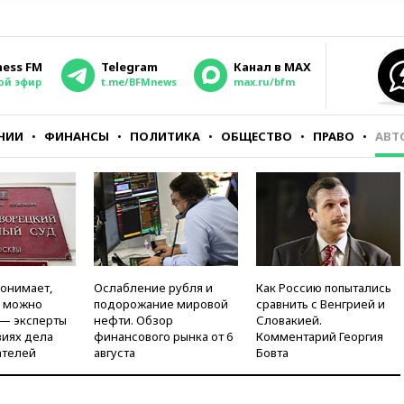
ness FM
Telegram
Канал в MAX
ой эфир
t.me/BFMnews
max.ru/bfm
НИИ
ФИНАНСЫ
ПОЛИТИКА
ОБЩЕСТВО
ПРАВО
АВТ
понимает,
Ослабление рубля и
Как Россию попытались
и можно
подорожание мировой
сравнить с Венгрией и
 — эксперты
нефти. Обзор
Словакией.
виях дела
финансового рынка от 6
Комментарий Георгия
ателей
августа
Бовта