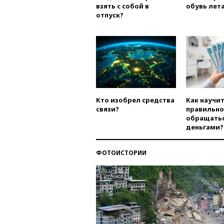
взять с собой в
обувь лета
отпуск?
Кто изобрел средства
Как научи
связи?
правильно
обращатьс
деньгами?
ФОТОИСТОРИИ