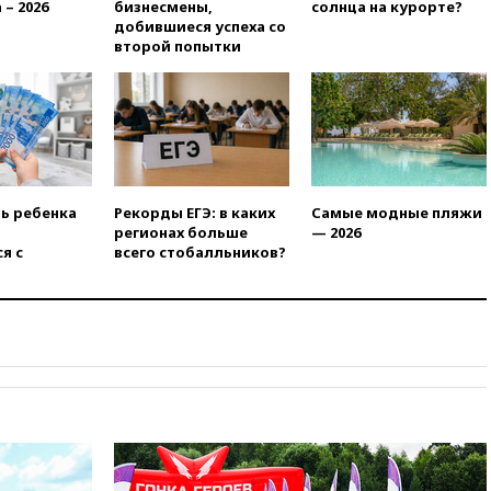
 – 2026
бизнесмены,
солнца на курорте?
возобновили работу
добившиеся успеха со
вчера, 19:00
Путин уточнил
второй попытки
порядок присвоения воинских
званий добровольцам
вчера, 18:50
Euractiv: восток
Финляндии приходит в упадок
без российских туристов
вчера, 18:35
В Жуковском и
аэропорту Геленджика
ть ребенка
Рекорды ЕГЭ: в каких
Самые модные пляжи
введены ограничения
регионах больше
— 2026
я с
всего стобалльников?
вчера, 18:21
Зюганов
присоединился к критике
«Яблока»
вчера, 18:15
Четыре человека
пострадали при атаках ВСУ на
Белгородскую область
вчера, 18:00
Совет мира
выбрал подрядчика для
строительства военной базы в
Газе