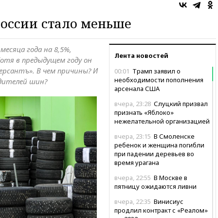
оссии стало меньше
месяца года на 8,5%,
Лента новостей
отя в предыдущем году он
ерсантъ». В чем причины? И
00:01
Трамп заявил о
необходимости пополнения
одителей шин?
арсенала США
вчера, 23:28
Слуцкий призвал
признать «Яблоко»
нежелательной организацией
вчера, 23:15
В Смоленске
ребенок и женщина погибли
при падении деревьев во
время урагана
вчера, 22:55
В Москве в
пятницу ожидаются ливни
вчера, 22:35
Винисиус
продлил контракт с «Реалом»