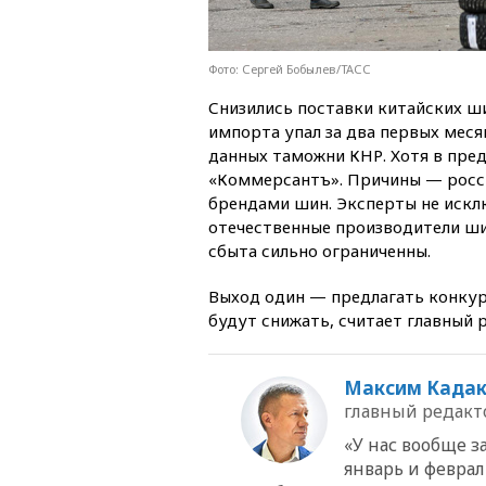
Фото: Сергей Бобылев/ТАСС
Снизились поставки китайских ш
импорта упал за два первых месяц
данных таможни КНР. Хотя в пре
«Коммерсантъ». Причины — росс
брендами шин. Эксперты не искл
отечественные производители ши
сбыта сильно ограниченны.
Выход один — предлагать конкур
будут снижать, считает главный 
Максим Када
главный редакт
«У нас вообще з
январь и феврал