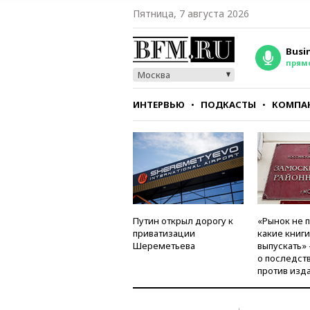
Пятница, 7 августа 2026
Busi
прям
Москва
ИНТЕРВЬЮ
ПОДКАСТЫ
КОМПА
СТИЛЬ
ТЕСТЫ
Путин открыл дорогу к
«Рынок не 
приватизации
какие книг
Шереметьева
выпускать»
о последст
против изд