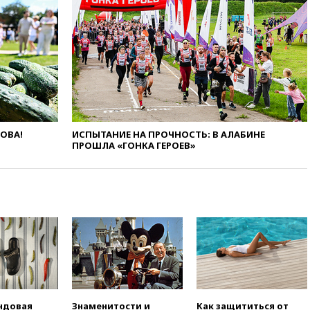
вчера, 17:50
Миронов призвал
снять «Яблоко» с выборов в
Госдуму
вчера, 17:45
Правительство
получит «золотую акцию» в
управлении аэропортом
Шереметьево
вчера, 17:35
Шесть человек
пострадали при ударе ВСУ по
ЛОВА!
ИСПЫТАНИЕ НА ПРОЧНОСТЬ: В АЛАБИНЕ
автобусу в Запорожской
ПРОШЛА «ГОНКА ГЕРОЕВ»
области
вчера, 17:25
В аэропортах
Сочи и Геленджика сняты
ограничения
вчера, 17:17
Власти РФ
помогут пострадавшему от
атак на склады Wildberries
бизнесу
вчера, 16:55
Экс-директору
Popcorn Books запросили
четыре года условно
ндовая
Знаменитости и
Как защититься от