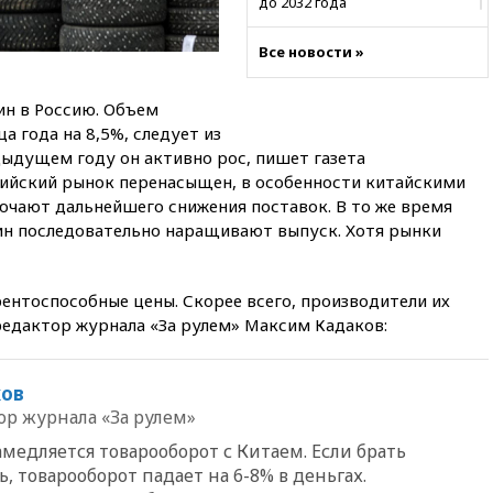
до 2032 года
вчера, 22:28
Отказаться от
Все новости »
российского гражданства
станет значительно дороже
ин в Россию. Объем
вчера, 22:20
Путин назвал 76-ю
гвардейскую десантно-
а года на 8,5%, следует из
штурмовую дивизию
дыдущем году он активно рос, пишет газета
легендарной
ийский рынок перенасыщен, в особенности китайскими
вчера, 22:15
Путин заслушал
ючают дальнейшего снижения поставок. В то же время
доклад о ситуации на
н последовательно наращивают выпуск. Хотя рынки
добропольском направлении
вчера, 21:58
Генпрокуратура
признала нежелательным в
ентоспособные цены. Скорее всего, производители их
РФ американский Human
редактор журнала «За рулем» Максим Кадаков:
Rights Foundation
вчера, 21:35
«Аэрофлот»
ков
отменяет часть рейсов в Сочи
и Геленджик
ор журнала «За рулем»
вчера, 21:25
Руслан Терновой
амедляется товарооборот с Китаем. Если брать
выиграл золото чемпионата
ь, товарооборот падает на 6-8% в деньгах.
Европы в прыжках с 10-