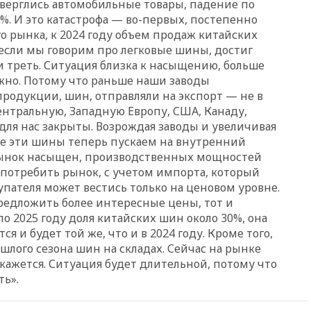
ерглись автомобильные товары, падение по
метровой вышки
. И это катастрофа — во-первых, постепенно
вчера, 21:10
РФ не получала
о рынка, к 2024 году объем продаж китайских
обращений о прекращении
если мы говорим про легковые шины, достиг
концессии строительства ж/д
 треть. Ситуация близка к насыщению, больше
в Армении
жно. Потому что раньше наши заводы
вчера, 21:00
В России вновь
продукции, шин, отправляли на экспорт — не в
обсуждают эксперимент по
ентральную, Западную Европу, США, Канаду,
онлайн-продаже алкоголя
для нас закрыты. Возрождая заводы и увеличивая
вчера, 20:45
Матвиенко:
се эти шины теперь пускаем на внутренний
россиянам могут
рынок насыщен, производственных мощностей
рекомендовать не посещать
 потребить рынок, с учетом импорта, который
Армению
купателя может вестись только на ценовом уровне.
вчера, 20:35
ПВО за день
предложить более интересные цены, тот и
сбила еще 281 украинский
по 2025 году доля китайских шин около 30%, она
беспилотник над Россией
я и будет той же, что и в 2024 году. Кроме того,
вчера, 20:27
Ямпольская
шлого сезона шин на складах. Сейчас на рынке
призвала оптимизировать
кажется. Ситуация будет длительной, потому что
олимпиады для поступления в
вузы
ь».
вчера, 20:15
Минтранс
предложил оплачивать