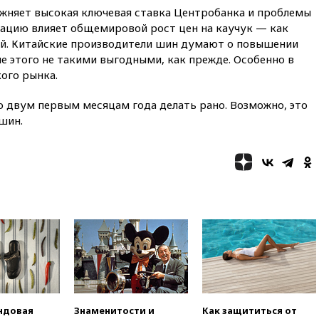
ожняет высокая ключевая ставка Центробанка и проблемы
защиту дорог от БПЛА из
средств на ремонт
туацию влияет общемировой рост цен на каучук — как
ый. Китайские производители шин думают о повышении
вчера, 20:00
Зеленский 8
ле этого не такими выгодными, как прежде. Особенно в
августа посетит Сербию с
официальным визитом
ого рынка.
вчера, 19:58
В Госдуму будет
о двум первым месяцам года делать рано. Возможно, это
внесен законопроект об
шин.
отмене ЕГЭ
вчера, 19:50
Аэропорты Сочи и
Ярославля приостановили
работу
вчера, 19:35
WP: Трамп
призвал доноров-
республиканцев поддержать
Вэнса на выборах 2028 года
вчера, 19:20
Число ломбардов
в РФ превысило максимум
2022 года
вчера, 19:15
Жуковский и
ндовая
Знаменитости и
Как защититься от
аэропорт Геленджика