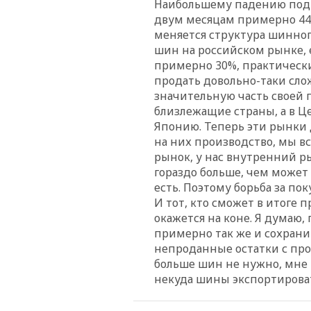
Наибольшему падению подв
двум месяцам примерно 44%
меняется структура шинног
шин на российском рынке, 
примерно 30%, практически
продать довольно-таки сло
значительную часть своей 
близлежащие страны, а в Ц
Японию. Теперь эти рынки 
на них производство, мы в
рынок, у нас внутренний 
гораздо больше, чем может
есть. Поэтому борьба за по
И тот, кто сможет в итоге 
окажется на коне. Я думаю, 
примерно так же и сохранитс
непроданные остатки с про
больше шин не нужно, мне 
некуда шины экспортироват