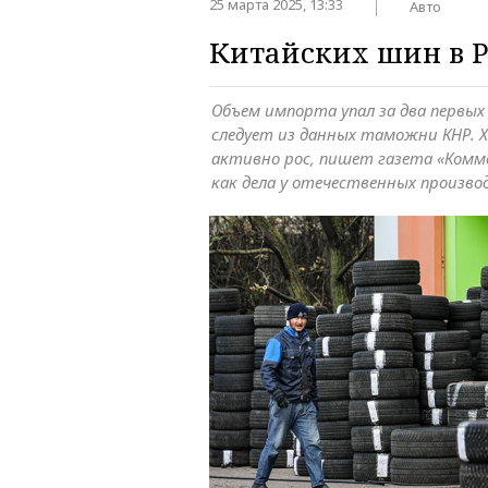
25 марта 2025, 13:33
Авто
Китайских шин в Р
Объем импорта упал за два первых 
следует из данных таможни КНР. Х
активно рос, пишет газета «Комм
как дела у отечественных произв