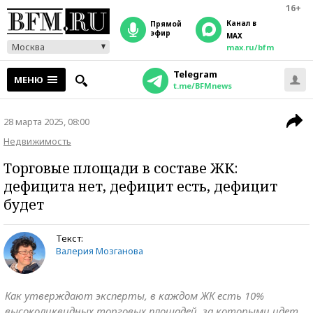
16+
Канал в
прямой
эфир
MAX
Москва
max.ru/bfm
Telegram
МЕНЮ
t.me/BFMnews
28 марта 2025, 08:00
Недвижимость
Торговые площади в составе ЖК:
дефицита нет, дефицит есть, дефицит
будет
Текст:
Валерия Мозганова
Как утверждают эксперты, в каждом ЖК есть 10%
высоколиквидных торговых площадей, за которыми идет