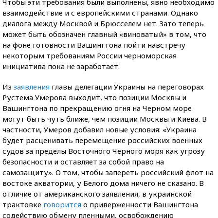
Чтобы эти требования были выполнены, явно необходимо
взаимодействие и с европейскими странами. Однако
диалога между Москвой и Брюсселем нет. Зато теперь
может быть обозначен главный «виноватый» в том, что
на фоне готовности Вашингтона пойти навстречу
некоторым требованиям России черноморская
инициатива пока не заработает.
Из
заявления
главы делегации Украины на переговорах
Рустема Умерова выходит, что позиции Москвы и
Вашингтона по прекращению огня на Черном море
могут быть чуть ближе, чем позиции Москвы и Киева. В
частности, Умеров добавил новые условия: «Украина
будет расценивать перемещение российских военных
судов за пределы Восточного Черного моря как угрозу
безопасности и оставляет за собой право на
самозащиту». О том, чтобы запереть российский флот на
востоке акватории, у Белого дома ничего не сказано. В
отличие от американского заявления, в украинской
трактовке
говорится
о приверженности Вашингтона
содействию обмену пленными, освобождению