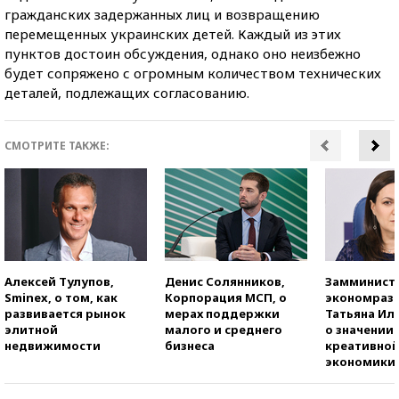
гражданских задержанных лиц и возвращению
перемещенных украинских детей. Каждый из этих
пунктов достоин обсуждения, однако оно неизбежно
будет сопряжено с огромным количеством технических
деталей, подлежащих согласованию.
СМОТРИТЕ ТАКЖЕ:
Алексей Тулупов,
Денис Солянников,
Замминист
Sminex, о том, как
Корпорация МСП, о
экономраз
развивается рынок
мерах поддержки
Татьяна И
элитной
малого и среднего
о значении
недвижимости
бизнеса
креативно
экономики