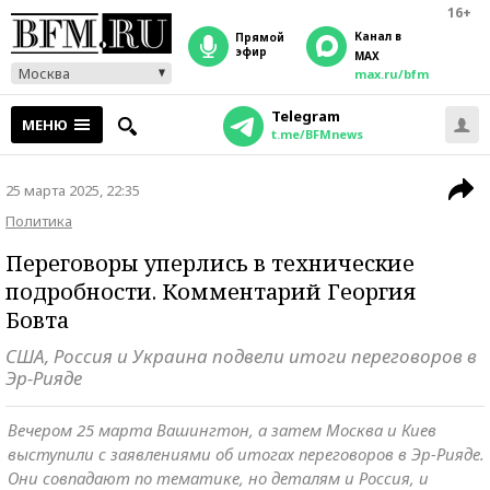
16+
Канал в
прямой
эфир
MAX
Москва
max.ru/bfm
Telegram
МЕНЮ
t.me/BFMnews
25 марта 2025, 22:35
Политика
Переговоры уперлись в технические
подробности. Комментарий Георгия
Бовта
США, Россия и Украина подвели итоги переговоров в
Эр-Рияде
Вечером 25 марта Вашингтон, а затем Москва и Киев
выступили с заявлениями об итогах переговоров в Эр-Рияде.
Они совпадают по тематике, но деталям и Россия, и