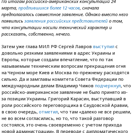
По итогам российско-американских консультаций 24
марта,
продлившихся более 12 часов
, сначала
предполагалось совместное заявление. Однако вместо него
появились
заявления российских представителей
о том,
что консультации носили технический характер и
рассказать, собственно, нечего.
Затем уже глава МИЛ РФ Сергей Лавров
выступил
с
довольно резкими заявлениями в адрес Украины и
Европы, которые создали впечатление, что по так
называемым техническим вопросам прекращения огня
на Черном море Киев и Москва по-прежнему расходятся
сильно. Да и замглавы комитета Совета Федерации по
международным делам Владимир Чижов
подчеркнул
, что
российско-американское заявление не было принято из-
за позиции Украины. Григорий Карасин, выступавший в
роли российского переговорщика в Саудовской Аравии,
в свою очередь,
отметил
, что там «далеко не все решили,
не во всем согласились, но то, что такой разговор
состоялся, это очень своевременно с учетом прихода
новой администрации». В переводе с дипломатического