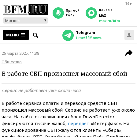
16+
Канал в
прямой
эфир
MAX
Москва
max.ru/bfm
Telegram
МЕНЮ
t.me/BFMnews
26 марта 2025, 11:38
Общество
В работе СБП произошел массовый сбой
Сервис не работает уже около часа
В работе сервиса оплаты и перевода средств СБП
произошел массовый сбой. Сервис не работает уже около
часа. На сайте отслеживания сбоев DownDetector
фиксируются тысячи жалоб,
передает
«Интерфакс». На
функционирование СБП жалуются клиенты «Сбера»,
Альфа-банка, ВТБ, Ozon банка, «Яндекс Пэй». Проблемы