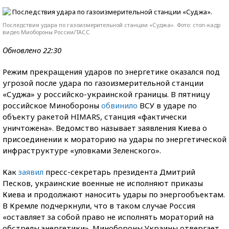
Последствия удара по газоизмерительной станции «Суджа». Фото: стоп-кадр
видео Миобороны России/ТАСС
Обновлено 22:30
Режим прекращения ударов по энергетике оказался под
угрозой после удара по газоизмерительной станции
«Суджа» у российско-украинской границы. В пятницу
российское Минобороны
обвинило
ВСУ в ударе по
объекту ракетой HIMARS, станция «фактически
уничтожена». Ведомство называет заявления Киева о
присоединении к мораторию на удары по энергетической
инфраструктуре «уловками Зеленского».
Как
заявил
пресс-секретарь президента Дмитрий
Песков, украинские военные не исполняют приказы
Киева и продолжают наносить удары по энергообъектам.
В Кремле подчеркнули, что в таком случае Россия
«оставляет за собой право не исполнять мораторий на
обстрелы энергетики». Минобороны Украины отвергает