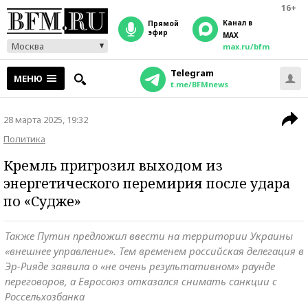
16+
Канал в
прямой
эфир
MAX
Москва
max.ru/bfm
Telegram
МЕНЮ
t.me/BFMnews
28 марта 2025, 19:32
Политика
Кремль пригрозил выходом из
энергетического перемирия после удара
по «Судже»
Также Путин предложил ввести на территории Украины
«внешнее управление». Тем временем российская делегация в
Эр-Рияде заявила о «не очень результативном» раунде
переговоров, а Евросоюз отказался снимать санкции с
Россельхозбанка