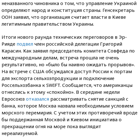
неназванного чиновника о том, что управление Украиной
определяют народ и конституция страны. Генсекретарь
ООН заявил, что организация считает власти в Киеве
легитимным правительством Украины.
Итоги нового раунда технических переговоров в Эр-
Рияде
подвел
член российской делегации Григорий
Карасин. Как заявил председатель комитета Совфеда по
международным делам, встреча прошла не очень
результативно, но «было бы наивно ожидать прорывов».
На встрече с США обсуждался доступ России к портам
для экспорта сельхозпродукции и подключение
Россельхозбанка к SWIFT. Сообщается, что американцы
отнеслись к этому «спокойно». В середине недели
Евросоюз
отказался
рассматривать снятие санкций с
банка, которое Москва назвала необходимым условием
морского перемирия. С учетом этих противоречий вроде
бы поддержанная Москвой и Киевом инициатива о
прекращении огня на море пока выглядит
нереализуемой.