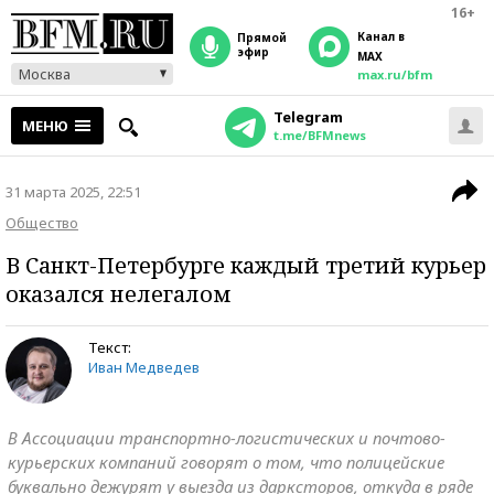
16+
Канал в
прямой
эфир
MAX
Москва
max.ru/bfm
Telegram
МЕНЮ
t.me/BFMnews
31 марта 2025, 22:51
Общество
В Санкт-Петербурге каждый третий курьер
оказался нелегалом
Текст:
Иван Медведев
В Ассоциации транспортно-логистических и почтово-
курьерских компаний говорят о том, что полицейские
буквально дежурят у выезда из дарксторов, откуда в ряде