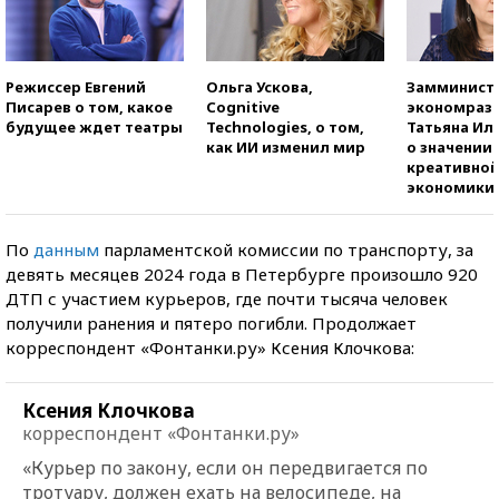
Режиссер Евгений
Ольга Ускова,
Замминист
Писарев о том, какое
Cognitive
экономраз
будущее ждет театры
Technologies, о том,
Татьяна И
как ИИ изменил мир
о значении
креативно
экономики
По
данным
парламентской комиссии по транспорту, за
девять месяцев 2024 года в Петербурге произошло 920
ДТП с участием курьеров, где почти тысяча человек
получили ранения и пятеро погибли. Продолжает
корреспондент «Фонтанки.ру» Ксения Клочкова:
Ксения Клочкова
корреспондент «Фонтанки.ру»
«Курьер по закону, если он передвигается по
тротуару, должен ехать на велосипеде, на