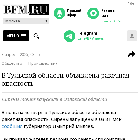
16+
Канал в
прямой
эфир
MAX
Москва
max.ru/bfm
Telegram
МЕНЮ
t.me/BFMnews
3 апреля 2025, 03:55
Общество
Происшествия
В Тульской области объявлена ракетная
опасность
Сирены также запускали в Орловской области
В ночь на четверг в Тульской области объявлена
ракетная опасность. Сирены запущены в 03:31 мск,
сообщил
губернатор Дмитрий Миляев.
Он призвал жителей региона сохранять спокойствие.