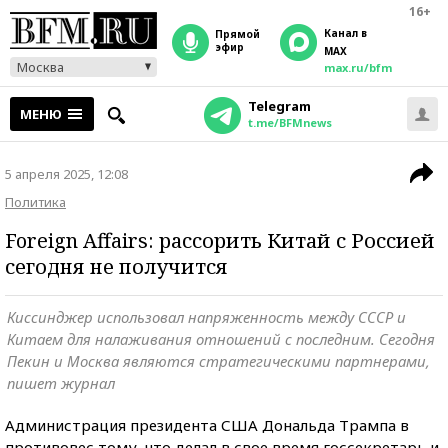
16+
Канал в
прямой
эфир
MAX
Москва
max.ru/bfm
Telegram
МЕНЮ
t.me/BFMnews
5 апреля 2025, 12:08
Политика
Foreign Affairs: рассорить Китай с Россией
сегодня не получится
Киссинджер использовал напряженность между СССР и
Китаем для налаживания отношений с последним. Сегодня
Пекин и Москва являются стратегическими партнерами,
пишет журнал
Администрация президента США Дональда Трампа в
противовес тому, что делал в свое время госсекретарь и