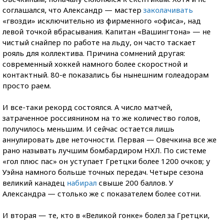
соглашался, что Александр — мастер
заколачивать
«гвозди» исключительно из фирменного «офиса», над
левой точкой вбрасывания. Капитан «Вашингтона» — не
чистый снайпер по работе на льду, он часто таскает
рояль для коллектива. Причина сомнений другая:
современный хоккей намного более скоростной и
контактный. 80-е показались бы нынешним голеадорам
просто раем.
И все-таки рекорд состоялся. А число матчей,
затраченное россиянином на то же количество голов,
получилось меньшим. И сейчас остается лишь
аннулировать две неточности. Первая — Овечкина все же
рано называть лучшим бомбардиром НХЛ. По системе
«гол плюс пас» он уступает Гретцки более 1200 очков; у
Уэйна намного больше точных передач. Четыре сезона
великий канадец
набирал
свыше 200 баллов. У
Александра — столько же с показателем более сотни.
И вторая — те, кто в «Великой гонке» болел за Гретцки,