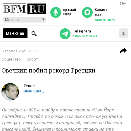
16+
Канал в
прямой
эфир
MAX
Москва
max.ru/bfm
Telegram
МЕНЮ
t.me/BFMnews
6 апреля 2025, 23:00
Общество
Спорт
Овечкин побил рекорд Гретцки
Текст:
Иван Швец
Он забросил 895-ю шайбу в матче против «Нью-Йорк
Айлендерс». Правда, по очкам «гол плюс пас» он уступает
Гретцки. Теперь остается интригой, забьет ли Овечкин
тысячу шайб. Букмекеры принимают ставки на это