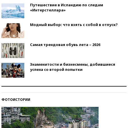
Путешествие в Исландию по следам
«Интерстеллара»
Модный выбор: что взять с собой в отпуск?
Самая трендовая обувь лета – 2026
Знаменитости и бизнесмены, добившиеся
успеха со второй попытки
Как защититься от солнца на курорте?
ФОТОИСТОРИИ
Кто изобрел средства связи?