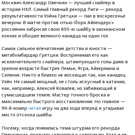
Москвич Александр Овечкин — лучший снайпер в
истории НХЛ. Самый главный рекорд Лиги — рекорд
результативности Уэйна Гретцки — пал в воскресенье
вечером. В матче против «Нью-Йорк Айлендерс»
россиянин забросил свою 895-ю шайбу в заокеанском
хоккее и обошел великого канадца на один гол.
Самое сильное впечатление детства и юности —
мегабомбардир Гретцки. Воспринимал его как
исключительного снайпера, штампующего голы даже в
зрелом возрасте быстрее Лемье, Ягра, Айзермана и
Селянне. Никто и близко не восхищал так, как канадец
Уэйн. Не самый мощный, не столь искусный в катании,
как, например, Алексей Ковалев, но забивающий в
сумасшедшем темпе. Мастер точного броска и
максимально быстрого восстановления. Но главное —
99-й номер
читал
игру на два хода вперед и угадывал
место отскока шайбы.
Посему, когда появилась тема штурма его рекорда
Овечкиным, поначалу склонялся к скептикам. Хотя и не