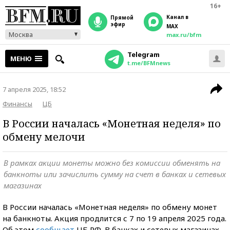
16+
Канал в
прямой
эфир
MAX
Москва
max.ru/bfm
Telegram
МЕНЮ
t.me/BFMnews
7 апреля 2025, 18:52
Финансы
ЦБ
В России началась «Монетная неделя» по
обмену мелочи
В рамках акции монеты можно без комиссии обменять на
банкноты или зачислить сумму на счет в банках и сетевых
магазинах
В России началась «Монетная неделя» по обмену монет
на банкноты. Акция продлится с 7 по 19 апреля 2025 года.
Об этом
сообщает
ЦБ РФ. В банках и сетевых магазинах