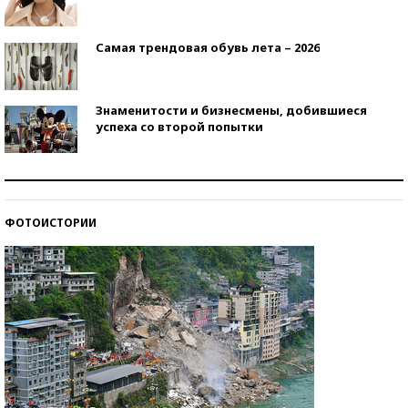
Самая трендовая обувь лета – 2026
Знаменитости и бизнесмены, добившиеся
успеха со второй попытки
Как защититься от солнца на курорте?
ФОТОИСТОРИИ
Кто изобрел средства связи?