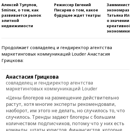
Алексей Тулупов,
Режиссер Евгений
Замминист
Sminex, о том, как
Писарев о том, какое
экономраз
развивается рынок
будущее ждет театры
Татьяна И
элитной
о значении
недвижимости
креативно
экономики
Продолжает совладелец и гендиректор агентства
маркетинговых коммуникаций Louder Анастасия
Грицкова:
Анастасия Грицкова
совладелец и гендиректор агентства
маркетинговых коммуникаций Louder
«Цены блогеров на размещение действительно
растут, хотя многие эксперты рекомендовали,
наоборот, им этого не делать, но случилось то, что
случилось. Тренды задают блогеры с большим
количеством подписчиков, потому что у них есть
команды, штаты юристов, финансистов, которые