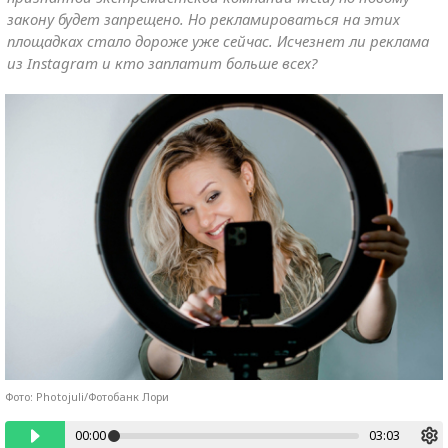
закону будет запрещено. Но рекламироваться на этих
площадках стало дороже уже сейчас. Исчезнет ли реклама
из Instagram и кто заплатит больше всех?
Фото: Photojuli/Фотобанк Лори
00:00
03:03