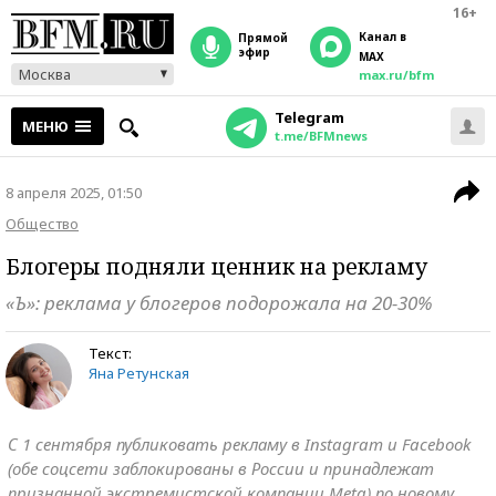
16+
Канал в
прямой
эфир
MAX
Москва
max.ru/bfm
Telegram
МЕНЮ
t.me/BFMnews
8 апреля 2025, 01:50
Общество
Блогеры подняли ценник на рекламу
«Ъ»: реклама у блогеров подорожала на 20-30%
Текст:
Яна Ретунская
С 1 сентября публиковать рекламу в Instagram и Facebook
(обе соцсети заблокированы в России и принадлежат
признанной экстремистской компании Meta) по новому