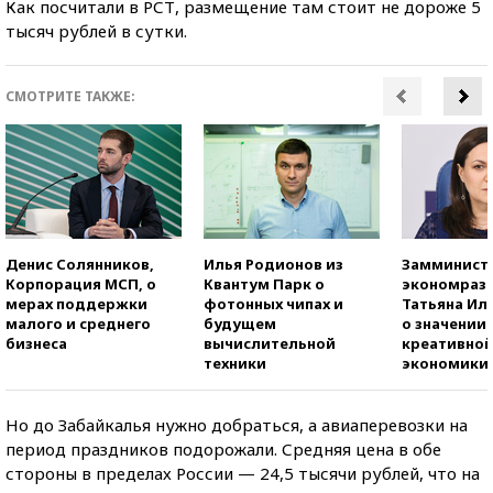
Как посчитали в РСТ, размещение там стоит не дороже 5
тысяч рублей в сутки.
СМОТРИТЕ ТАКЖЕ:
Денис Солянников,
Илья Родионов из
Замминист
Корпорация МСП, о
Квантум Парк о
экономраз
мерах поддержки
фотонных чипах и
Татьяна И
малого и среднего
будущем
о значении
бизнеса
вычислительной
креативно
техники
экономики
Но до Забайкалья нужно добраться, а авиаперевозки на
период праздников подорожали. Средняя цена в обе
стороны в пределах России — 24,5 тысячи рублей, что на