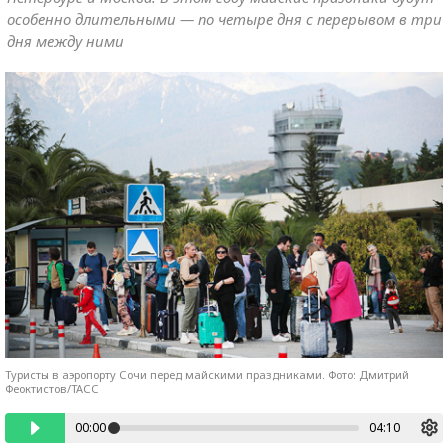
особенно длительными — по четыре дня с перерывом в три
дня между ними
Туристы в аэропорту Сочи перед майскими праздниками. Фото: Дмитрий
Феоктистов/ТАСС
00:00
04:10