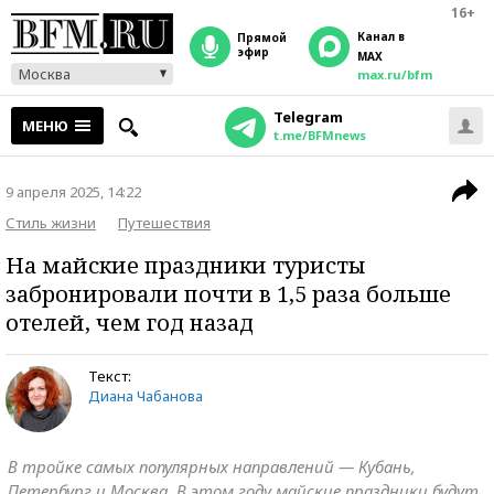
16+
Канал в
прямой
эфир
MAX
Москва
max.ru/bfm
Telegram
МЕНЮ
t.me/BFMnews
9 апреля 2025, 14:22
Стиль жизни
Путешествия
На майские праздники туристы
забронировали почти в 1,5 раза больше
отелей, чем год назад
Текст:
Диана Чабанова
В тройке самых популярных направлений — Кубань,
Петербург и Москва. В этом году майские праздники будут