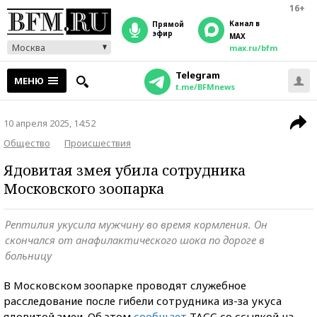
16+
Канал в
прямой
эфир
MAX
Москва
max.ru/bfm
Telegram
МЕНЮ
t.me/BFMnews
10 апреля 2025, 14:52
Общество
Происшествия
Ядовитая змея убила сотрудника
Московского зоопарка
Рептилия укусила мужчину во время кормления. Он
скончался от анафилактического шока по дороге в
больницу
В Московском зоопарке проводят служебное
расследование после гибели сотрудника из-за укуса
ядовитой змеи. Об этом
сообщает
ТАСС со ссылкой на