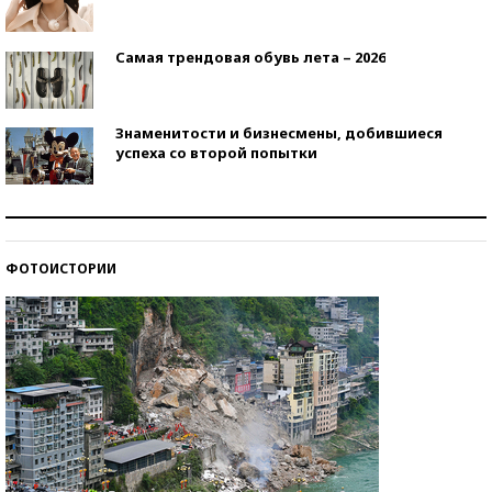
Самая трендовая обувь лета – 2026
Знаменитости и бизнесмены, добившиеся
успеха со второй попытки
Как защититься от солнца на курорте?
ФОТОИСТОРИИ
Кто изобрел средства связи?