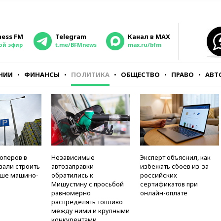
ness FM
Telegram
Канал в MAX
ой эфир
t.me/BFMnews
max.ru/bfm
НИИ
ФИНАНСЫ
ПОЛИТИКА
ОБЩЕСТВО
ПРАВО
АВТ
оперов в
Независимые
Эксперт объяснил, как
зали строить
автозаправки
избежать сбоев из-за
ьше машино-
обратились к
российских
Мишустину с просьбой
сертификатов при
равномерно
онлайн-оплате
распределять топливо
между ними и крупными
конкурентами