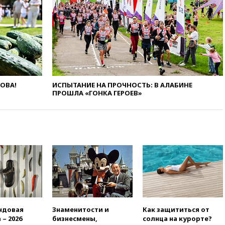
дефицита боеприпасов
14:40
В Германии задержан
украинец за шпионаж на
оборонном предприятии
14:21
АТОР сообщила о
снижении цен на авиабилеты
в России
ЛОВА!
ИСПЫТАНИЕ НА ПРОЧНОСТЬ: В АЛАБИНЕ
14:19
Масштабный сбой
ПРОШЛА «ГОНКА ГЕРОЕВ»
произошел в рунете
14:14
«Ведомости»: Озон банк
не пострадает от британских
санкций
13:58
Медведев назвал
Японию вассалом США
13:45
В Петербурге достроили
новый тоннель зеленой ветки
метро
13:38
В эфире «Радиостанции
ндовая
Знаменитости и
Как защититься от
Судного дня» прозвучали три
 – 2026
бизнесмены,
солнца на курорте?
сообщения