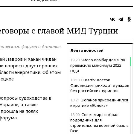
еговоры с главой МИД Турции
тического форума в Анталье
Лента новостей
ей Лавров и Хакан Фидан
19:20
Число ломбардов в РФ
или вопросы двусторонних
превысило максимум 2022
года
ласти энергетики. Об этом
рецкое
18:50
Euractiv: восток
Финляндии приходит в упадок
без российских туристов
вопросы судоходства в
18:21
Зюганов присоединился
Украине, а также
к критике «Яблока»
 прошла на полях
18:00
Совет мира выбрал
форума.
подрядчика для
строительства военной базы в
Газе