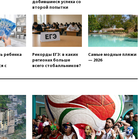
добившиеся успеха со
второй попытки
13:29
Восемь человек
пострадали при наезде
автомобиля на толпу в Омске
13:19
WP: Трамп определился
со своим преемником
13:13
СК возбудил дело по
факту гибели женщины и
ть ребенка
Рекорды ЕГЭ: в каких
Самые модные пляжи
ребенка в Раменском
регионах больше
— 2026
я с
всего стобалльников?
12:57
В Луганске при ракетном
ударе ВСУ по складу
пострадали пять человек
12:44
МВД: число
преступлений, связанных с
отмыванием денег, достигло
рекордного показателя
12:40
В Подмосковье
женщина и трехлетний
ребенок погибли при падении
из окна