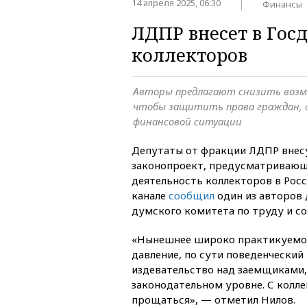
14 апреля 2025, 06:30
Финансы
ЛДПР внесет в Гос
коллекторов
Авторы предлагают снизить возм
чтобы защитить права граждан, 
финансовой ситуации
Депутаты от фракции ЛДПР внес
законопроект, предусматривающ
деятельность коллекторов в Росс
канале
сообщил
один из авторов 
думского комитета по труду и с
«Нынешнее широко практикуемое
давление, по сути поведенческий
издевательство над заемщиками
законодательном уровне. С колл
прощаться», — отметил Нилов.