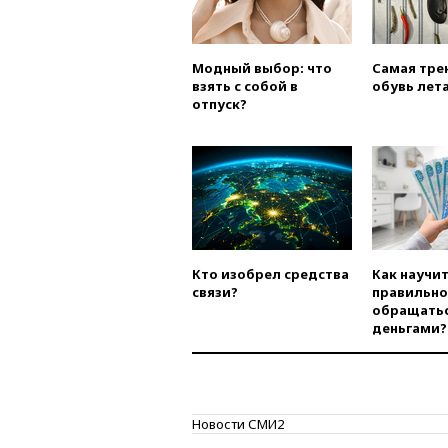
Модный выбор: что
Самая тре
взять с собой в
обувь лета
отпуск?
Кто изобрел средства
Как научи
связи?
правильно
обращатьс
деньгами?
Новости СМИ2