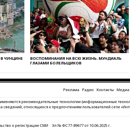
попросили уволиться
08:51
Осужденный в России
американец Гилман
находится при смерти
08:22
В Екатеринбурге
атакован склад Wildberries
07:52
В Таиланде ученик
устроил стрельбу в школе:
есть жертвы
В ЧУНЦИНЕ
ВОСПОМИНАНИЯ НА ВСЮ ЖИЗНЬ. МУНДИАЛЬ
ГЛАЗАМИ БОЛЕЛЬЩИКОВ
07:00
Лесной пожар в 30
километрах от Ванкувера
привел к эвакуации жителей
06:00
Суд обязал Meta
выплатить $567 млн по делу о
Реклама
Радио
Контакты
Медиа-
вреде психическому
здоровью детей
рименяются рекомендательные технологии (информационные техно
за сведений, относящихся к предпочтениям пользователей сети «Ин
05:51
Трамп подписал указ
против «родильного туризма»
в США
ьство о регистрации СМИ
Эл № ФС77-89677 от 10.06.2025 г.
04:00
Суд взыскал почти 5 млн