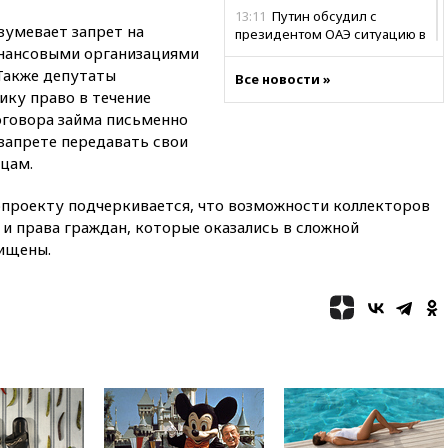
13:11
Путин обсудил с
зумевает запрет на
президентом ОАЭ ситуацию в
нансовыми организациями
Персидском заливе и на
Украине
Также депутаты
Все новости »
ку право в течение
13:09
Суд обязал москвичку
оговора займа письменно
выселить из квартиры
крокодила, лису и других
запрете передавать свои
животных
цам.
12:51
Россия планирует
нопроекту подчеркивается, что возможности коллекторов
запустить групповые
безвизовые турпоездки для
 и права граждан, которые оказались в сложной
Вьетнама
ищены.
12:36
Экспорт растворимого
кофе из России достиг
рекордных показателей
12:30
Российские войска
взяли под контроль село
Анискино в Харьковской
области
12:15
Минцифры РФ не
планирует вводить