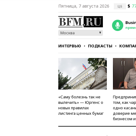
Пятница, 7 августа 2026
$
77
ЦБ
Busi
прям
Москва
ИНТЕРВЬЮ
ПОДКАСТЫ
КОМПА
СТИЛЬ
ТЕСТЫ
«Саму болезнь так не
Предприни
вылечить» — Юргенс о
том, как ча
новых правилах
одно касан
листинга ценных бумаг
доверие м
бизнесом и