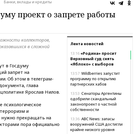
Банки, вклады и кредиты
думу проект о запрете работы
ожности коллекторов,
Лента новостей
оказавшихся в сложной
13:16
«Родина» просит
Верховный суд снять
«Яблоко» с выборов
ут в Госдуму
ий запрет на
13:57
Wildberries запустит
ии. Об этом в телеграм-
программу по открытию
партнерских хабов
документа, глава
оцполитике Ярослав Нилов.
13:53
Сенаторы Аргентины
одобрили скандальный
 психологическое
законопроект о частной
собственности
 терроризм и
, нужно прекращать на
13:36
ABC News: запасы
екторами пора официально
вооружений США достигли
крайне низкого уровня