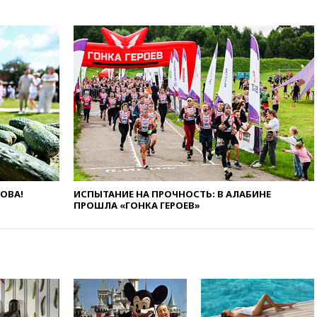
заключить безвизовые
соглашения с Индонезией и
Малайзией
11:04
«Ведомости»: на партию
«Яблоко» ополчились
конкуренты
10:59
Торговые центры и кафе
в России могут обязать
раздавать питьевую воду
бесплатно
10:41
Бывшая глава брокера
Mind Money Юлия Хандошко
признала свою вину
ЛОВА!
ИСПЫТАНИЕ НА ПРОЧНОСТЬ: В АЛАБИНЕ
10:41
Пашинян: Армения
ПРОШЛА «ГОНКА ГЕРОЕВ»
понимает невозможность
одновременного членства в
ЕС и ЕАЭС
10:21
ФСБ задержала более
20 сотрудников пунктов
обмена криптовалюты в
«Москве-Сити»