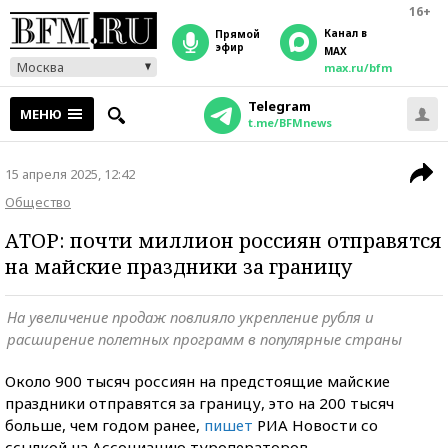
16+
Канал в
прямой
эфир
MAX
Москва
max.ru/bfm
Telegram
МЕНЮ
t.me/BFMnews
15 апреля 2025, 12:42
Общество
АТОР: почти миллион россиян отправятся
на майские праздники за границу
На увеличение продаж повлияло укрепление рубля и
расширение полетных программ в популярные страны
Около 900 тысяч россиян на предстоящие майские
праздники отправятся за границу, это на 200 тысяч
больше, чем годом ранее,
пишет
РИА Новости со
ссылкой на Ассоциацию туроператоров.