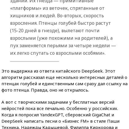
зданий. Их гнезда — примитивные
«платформы» из веточек, спрятанные от
хищников и людей. Во-вторых, скорость
взросления. Птенцы голубей быстро растут
(15-20 дней в гнезде), вылетают почти
взрослыми (уже похожими на родителей), а
пух заменяется перьями за четыре недели —
их легко спутать со взрослыми особями».
Это выдержка из ответа китайского DeepSeek. Этот
алгоритм рассказал еще несколько интересных деталей о
птенцах голубей и единственным сам сразу дал ссылку на
фото птенца. Правда, оно не открылось.
А вот с творческими задачами у бесплатных версий
нейростей пока все печально. Особенно у российских.
Когда я попросил YandexGPT, сберовский GigaChat и
DeepSeek написать песни о «Бизнес FM» в стиле Паши
Техника, Надежды Кадышевой, Филиппа Киркорова и