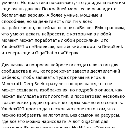
умнеют. Но практика показывает, что до идеала всем им
еще очень далеко. По крайней мере, если речь идет о
бесплатных версиях. А более умные, мощные и
способные, но за деньги есть почти у всех
разработчиков, но сейчас не о них. «Бизнес FM» сравнила,
что умеют делать нейросети, с которыми в любой
момент может поработать любой россиянин. Это
YandexGPT от «Яндекса», китайский алгоритм DeepSeek
и теперь еще и GigaChat от «Сбера».
Для начала я попросил нейросети создать логотип для
сообщества в VK, которое хочет завести десятилетний
ребенок, чтобы заливать туда стримы из игры в
Minecraft. DeepSeek сразу честно признался, что не
может создавать изображения, но подробно описал, как
может выглядеть этот логотип, и посоветовал несколько
графических редакторов, в которых можно его создать.
YandexGPT просто дал несколько советов о том, что
можно изобразить на логотипе. Без ссылок на ресурсы,
где все это можно нарисовать. А вот GigaChat дал
картинку. Вполне симпатичную. Но ИИ от «Сбера» не