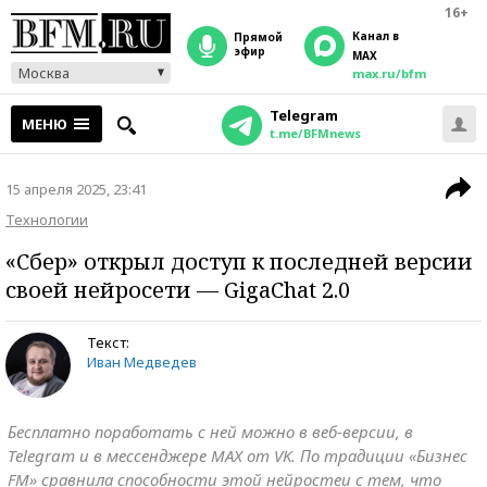
16+
Канал в
прямой
эфир
MAX
Москва
max.ru/bfm
Telegram
МЕНЮ
t.me/BFMnews
15 апреля 2025, 23:41
Технологии
«Сбер» открыл доступ к последней версии
своей нейросети — GigaChat 2.0
Текст:
Иван Медведев
Бесплатно поработать с ней можно в веб-версии, в
Telegram и в мессенджере MAX от VK. По традиции «Бизнес
FM» сравнила способности этой нейростеи с тем, что