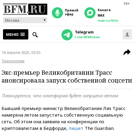
16+
Канал в
прямой
эфир
MAX
Москва
max.ru/bfm
Telegram
МЕНЮ
t.me/BFMnews
16 апреля 2025, 03:55
Технологии
Экс-премьер Великобритании Трасс
анонсировала запуск собственной соцсети
Планируется, что платформа будет запущена летом
Бывший премьер-министр Великобритании Лиз Трасс
намерена летом запустить собственную социальную
сеть. Об этом она заявила на конференции по
криптовалютам в Бедфорде,
пишет
The Guardian.