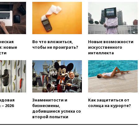
сохранить мобилизационный
ресурс для Украины
00:05
Девочка с «маской
Бэтмена» показала лицо
после последней операции
вчера, 23:35
Российского
ческая
Во что вложиться,
Новые возможности
историка Артема Кирпиченка
: новые
чтобы не проиграть?
искусственного
арестовали в Израиле
сти
интеллекта
вчера, 23:23
«Спартак»
разгромил «Оренбург» в
Кубке России
вчера, 23:00
Пост Дмитриева в
X о миграционном кризисе в
Сеуте набрал миллион
просмотров
ндовая
Знаменитости и
Как защититься от
вчера, 22:49
Минпромторг:
 – 2026
бизнесмены,
солнца на курорте?
банкротство «Кванта» не
добившиеся успеха со
означает прекращения
второй попытки
производства телевизоров в
РФ
вчера, 22:35
Семь грузовых