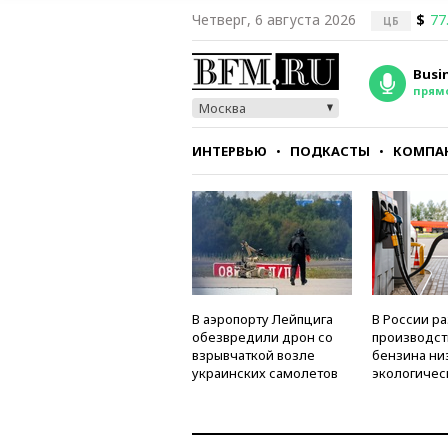
Четверг, 6 августа 2026
$
77
ЦБ
Busi
прям
Москва
ИНТЕРВЬЮ
ПОДКАСТЫ
КОМПА
СТИЛЬ
ТЕСТЫ
В аэропорту Лейпцига
В России р
обезвредили дрон со
производст
взрывчаткой возле
бензина ни
украинских самолетов
экологичес