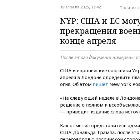
19 апреля 2025, 13:42
Политика
NYP: США и ЕС мог
прекращения военн
конце апреля
После этого документ намерены п
США и европейские союзники Ук
апреля в Лондоне определить пл
огня. Об этом
пишет
New York Pos
«На следующей неделе в Лондон
решение о полном и всеобъемлю
— приводит издание слова источн
Как отметил представитель адм
США Дональда Трампа, после это
переговоров с российской сторо