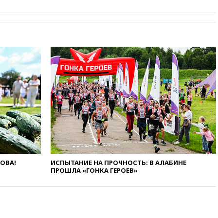
БПЛА ВСУ, летевших на
Москву
06:25
Золото подорожало до
$4350 за тройскую унцию
06:01
МИД РФ: Казахстан
понимает сущность киевского
режима
05:10
Дом детства Нила
Армстронга впервые за 38 лет
выставили на продажу
04:00
Мирошник: России стоит
быть готовой к продолжению
украинского конфликта
03:16
Трамп заявил, что
предпочел бы соглашение с
ЛОВА!
ИСПЫТАНИЕ НА ПРОЧНОСТЬ: В АЛАБИНЕ
Ираном
ПРОШЛА «ГОНКА ГЕРОЕВ»
02:06
Лантратова: судьба
сотни жителей Курской
области все еще неизвестна
01:10
МИД РФ: ЕС пытается