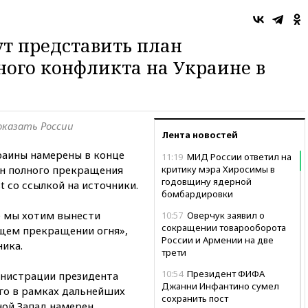
ут представить план
ого конфликта на Украине в
оказать России
Лента новостей
раины намерены в конце
11:19
МИД России ответил на
ан полного прекращения
критику мэра Хиросимы в
годовщину ядерной
t со ссылкой на источники.
бомбардировки
е мы хотим вынести
10:57
Оверчук заявил о
сокращении товарооборота
щем прекращении огня»,
России и Армении на две
ика.
трети
10:54
Президент ФИФА
инистрации президента
Джанни Инфантино сумел
го в рамках дальнейших
сохранить пост
ной Запад намерен