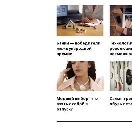
Банки — победители
Технологи
международной
революция
премии
возможно
Модный выбор: что
Самая тре
взять с собой в
обувь лета
отпуск?