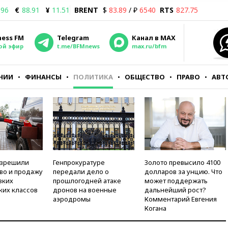
.96
€
88.91
¥
11.51
BRENT
$
83.89
/ ₽
6540
RTS
827.75
ness FM
Telegram
Канал в MAX
ой эфир
t.me/BFMnews
max.ru/bfm
НИИ
ФИНАНСЫ
ПОЛИТИКА
ОБЩЕСТВО
ПРАВО
АВТ
азрешили
Генпрокуратуре
Золото превысило 4100
во и продажу
передали дело о
долларов за унцию. Что
зких
прошлогодней атаке
может поддержать
ких классов
дронов на военные
дальнейший рост?
аэродромы
Комментарий Евгения
Когана