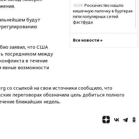
10:38
Роскачество нашло
жения.
кишечную палочку в бургерах
пяти популярных сетей
дальнейшем будут
фастфуда
урегулированию
10:19
СКР рассматривает три
основные версии
Все новости »
произошедшего с Cessna-182
био заявил, что США
10:18
В Приморье задержаны
ыть посредником между
подростки, планировавшие
конфликта в течение
теракт на объекте Росгвардии
ся явные возможности
09:59
The Spectator:
отсутствие ракет для Patriot у
Украины приведет к
rg со ссылкой на свои источники сообщило, что
поражению Киева
ских переговорах обозначила цель добиться полного
09:54
МВД Германии:
ечение ближайших недель.
инцидент с дроном в
аэропорту Лейпцига —
«сценарий гибридной атаки»
09:32
В Тверской области
обломки дрона повредили
фасад логокомплекса