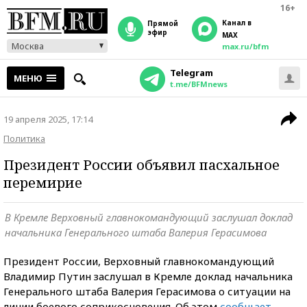
16+
Канал в
прямой
эфир
MAX
Москва
max.ru/bfm
Telegram
МЕНЮ
t.me/BFMnews
19 апреля 2025, 17:14
Политика
Президент России объявил пасхальное
перемирие
В Кремле Верховный главнокомандующий заслушал доклад
начальника Генерального штаба Валерия Герасимова
Президент России, Верховный главнокомандующий
Владимир Путин заслушал в Кремле доклад начальника
Генерального штаба Валерия Герасимова о ситуации на
линии боевого соприкосновения. Об этом
сообщает