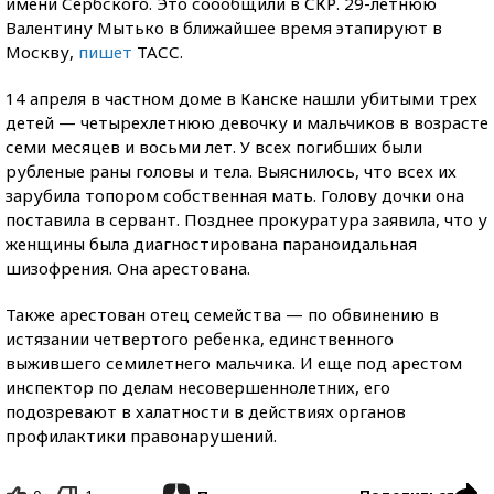
имени Сербского. Это соообщили в СКР. 29-летнюю
Валентину Мытько в ближайшее время этапируют в
Москву,
пишет
ТАСС.
14 апреля в частном доме в Канске нашли убитыми трех
детей — четырехлетнюю девочку и мальчиков в возрасте
семи месяцев и восьми лет. У всех погибших были
рубленые раны головы и тела. Выяснилось, что всех их
зарубила топором собственная мать. Голову дочки она
поставила в сервант. Позднее прокуратура заявила, что у
женщины была диагностирована параноидальная
шизофрения. Она арестована.
Также арестован отец семейства — по обвинению в
истязании четвертого ребенка, единственного
выжившего семилетнего мальчика. И еще под арестом
инспектор по делам несовершеннолетних, его
подозревают в халатности в действиях органов
профилактики правонарушений.