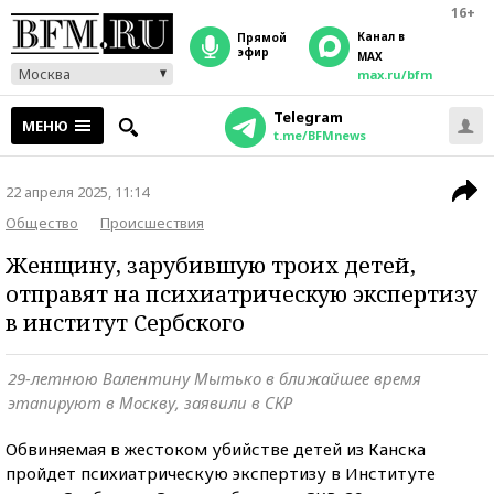
16+
Канал в
прямой
эфир
MAX
Москва
max.ru/bfm
Telegram
МЕНЮ
t.me/BFMnews
22 апреля 2025, 11:14
Общество
Происшествия
Женщину, зарубившую троих детей,
отправят на психиатрическую экспертизу
в институт Сербского
29-летнюю Валентину Мытько в ближайшее время
этапируют в Москву, заявили в СКР
Обвиняемая в жестоком убийстве детей из Канска
пройдет психиатрическую экспертизу в Институте